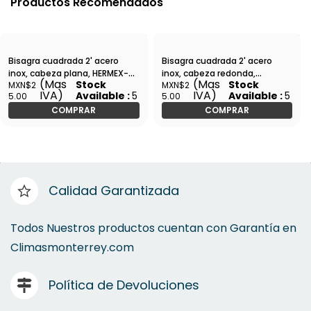
Productos Recomendados
Bisagra cuadrada 2' acero
Bisagra cuadrada 2' acero
inox, cabeza plana, HERMEX-
inox, cabeza redonda,
(Mas
(Mas
Stock
Stock
MXN$2
MXN$2
BC-204P / 43225
HERMEX-BC-204R / 43220
IVA)
IVA)
Available :
5
Available :
5
5.00
5.00
COMPRAR
COMPRAR
Calidad Garantizada
Todos Nuestros productos cuentan con Garantía en
Climasmonterrey.com
Política de Devoluciones