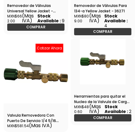
Removedor de Válvulas
Removedor de Válvulas Para
Universal Yellow Jacket -
134-a Yellow Jacket - 36271
(Mas
(Mas
Stock
Stock
MXN$66
MXN$80
36270
IVA)
IVA)
Available :
9
Available :
2.00
9.00
4
COMPRAR
COMPRAR
Cotizar Ahora
Herramientas para quitar el
Nucleo de la Valvula de Carga
(Mas
Stock
MXN$48
- WIP-MVR-1
IVA)
Available :
2
0.60
Valvula Removedora Con
COMPRAR
Puerto De Servicio 1/4 5/16
(Mas IVA)
MXN$581.54
"Gb" TLVCS2-GB