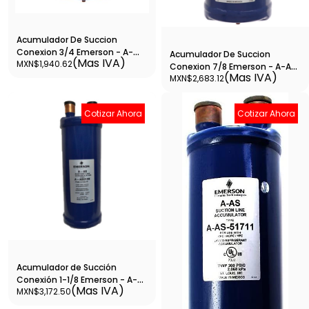
Acumulador De Succion
Conexion 3/4 Emerson - A-
Acumulador De Succion
(Mas IVA)
MXN$1,940.62
As-4106
Conexion 7/8 Emerson - A-As-
(Mas IVA)
MXN$2,683.12
597
Cotizar Ahora
Cotizar Ahora
Acumulador de Succión
Conexión 1-1/8 Emerson - A-
(Mas IVA)
MXN$3,172.50
AS-5139