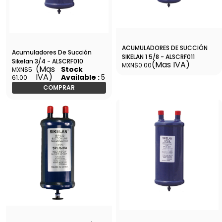
ACUMULADORES DE SUCCIÓN
Acumuladores De Succión
SIKELAN 1 5/8 - ALSCRF011
Sikelan 3/4 - ALSCRF010
(Mas IVA)
MXN$0.00
(Mas
Stock
MXN$5
IVA)
Available :
5
61.00
COMPRAR