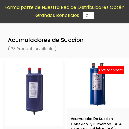
Saltar al
Forma parte de Nuestra Red de Distribuidores Obtén
contenido
Grandes Beneficios
principal
Ok
Acumuladores de Succion
( 23 Products Available )
Cotizar Ahora
Acumulador De Succion
Conexion 7/8 Emerson - A-As-
(Mas IVA)
MXN$2,919.38