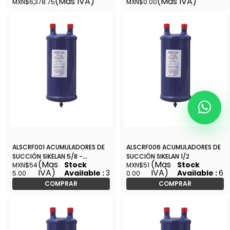
(Mas IVA)
(Mas IVA)
MXN$6,378.75
MXN$0.00
AS-62013
ALSCRF001 ACUMULADORES DE
ALSCRF006 ACUMULADORES DE
SUCCIÓN SIKELAN 5/8 -
SUCCIÓN SIKELAN 1/2
(Mas
(Mas
Stock
Stock
MXN$54
MXN$51
ALSCRF001
IVA)
IVA)
Available :
3
Available :
6
5.00
0.00
COMPRAR
COMPRAR