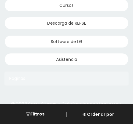
Cursos
Descarga de REPSE
Software de LG
Asistencia
Paginas
© 2023 Servi Climas y Calefacciones Monterrey
Aqua Aero
Powered by Climasmonterrey.com
Filtros
Ordenar por
Ice Frost