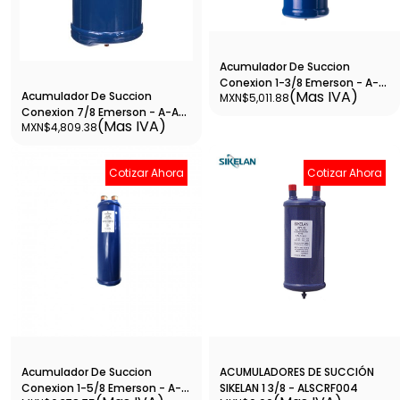
Acumulador De Succion
Conexion 1-3/8 Emerson - A-
(Mas IVA)
Acumulador De Succion
MXN$5,011.88
As-61411
Conexion 7/8 Emerson - A-As-
(Mas IVA)
MXN$4,809.38
6137
Cotizar Ahora
Cotizar Ahora
Acumulador De Succion
ACUMULADORES DE SUCCIÓN
Conexion 1-5/8 Emerson - A-
SIKELAN 1 3/8 - ALSCRF004