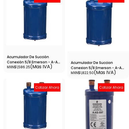
Acumulador De Succión
Conexión 5/8 Emerson - A-As-
Acumulador De Succion
(Mas IVA)
MXN$1,586.25
3125
Conexion 5/8 Emerson - A-As-
(Mas IVA)
MXN$1,822.50
465
Cotizar Ahora
Cotizar Ahora