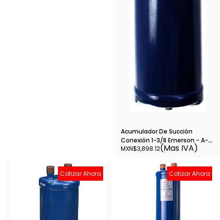
Acumulador De Succión
Conexión 1-3/8 Emerson - A-
(Mas IVA)
MXN$3,898.12
AS-51711
Cotizar Ahora
Cotizar Ahora