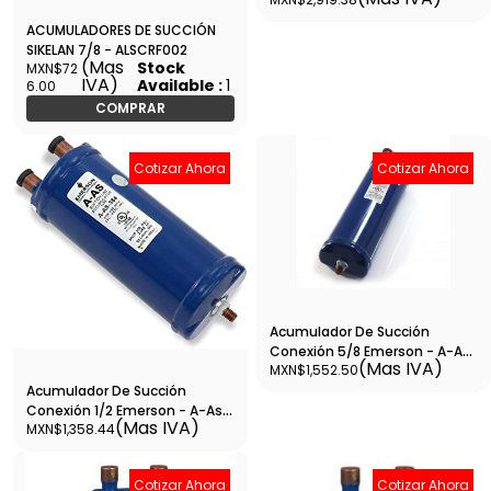
5127
ACUMULADORES DE SUCCIÓN
SIKELAN 7/8 - ALSCRF002
(Mas
Stock
MXN$72
IVA)
Available :
1
6.00
COMPRAR
Cotizar Ahora
Cotizar Ahora
Acumulador De Succión
Conexión 5/8 Emerson - A-As-
(Mas IVA)
MXN$1,552.50
3105
Acumulador De Succión
Conexión 1/2 Emerson - A-As-
(Mas IVA)
MXN$1,358.44
384
Cotizar Ahora
Cotizar Ahora