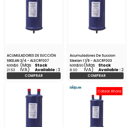
ACUMULADORES DE SUCCIÓN
Acumuladores De Succion
SIKELAN 3/4 - ALSCRF007
Sikelan 1 1/8 - ALSCRF003
(Mas
(Mas
Stock
Stock
MXN$6
MXN$90
IVA)
IVA)
Available :
3
Available :
2
21.53
8.00
COMPRAR
COMPRAR
Cotizar Ahora