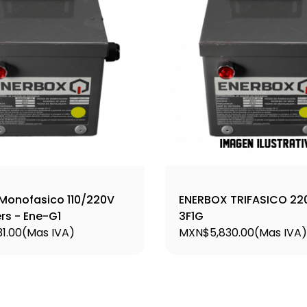
Monofasico 110/220V
ENERBOX TRIFASICO 220
s - Ene-G1
3F1G
1.00
(Mas IVA)
MXN$5,830.00
(Mas IVA