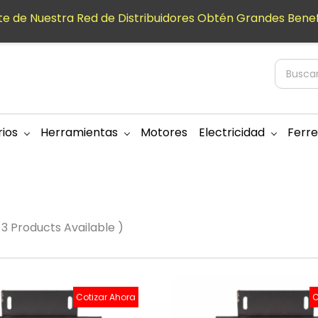
e de Nuestra Red de Distribuidores Obtén Grandes Benef
ios
Herramientas
Motores
Electricidad
Ferre
 3 Products Available )
Cotizar Ahora
C