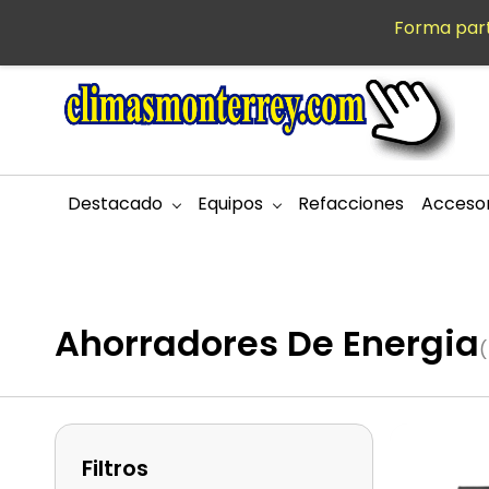
Saltar al
Forma part
MXN
contenido
principal
Destacado
Equipos
Refacciones
Accesor
Ahorradores De Energia
(
Filtros