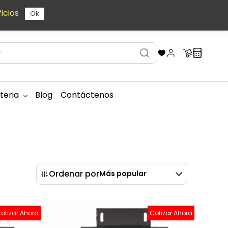
icios
Ok
teria
Blog
Contáctenos
Ordenar por
Más popular
otizar Ahora
Cotizar Ahora