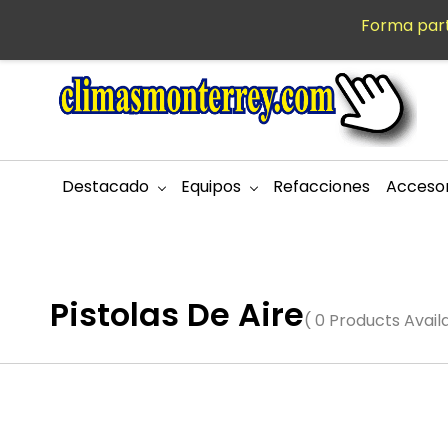
Saltar al
Forma part
MXN
contenido
principal
Destacado
Equipos
Refacciones
Accesor
Pistolas De Aire
( 0 Products Avail