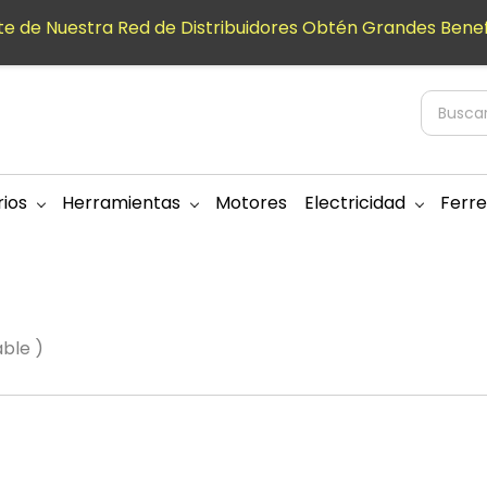
e de Nuestra Red de Distribuidores Obtén Grandes Benef
ios
Herramientas
Motores
Electricidad
Ferre
able )