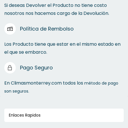
Esmeriles
Si deseas Devolver el Producto no tiene costo
nosotros nos hacemos cargo de la Devolución.
Lijadora de Banda
Política de Rembolso
Discos Sierra para Madera
Sierras de Inglete
Los Producto tiene que estar en el mismo estado en
Cuchillas
el que se embarco.
Tronzadoras
Pago Seguro
En Climasmonterrey.com todos los
método de pago
Cuchillas
son seguros.
Enlaces Rapidos
Broqueros y Llaves