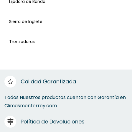
Lijadora de Banda
Sierras de Mesa
Sierra de Inglete
Canteadoras
Tronzadoras
Colectores de Polvo
Cepillos
Calidad Garantizada
Mesas de Trabajo
Todos Nuestros productos cuentan con Garantía en
Climasmonterrey.com
Taladros
Política de Devoluciones