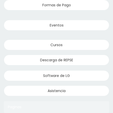
Formas de Pago
Discos Desbaste
Eventos
Bandas y Discos de Lija
Cursos
Discos Sierra para Madera
Descarga de REPSE
Brocas, metalicas, concreto, sds
Discos de Corte Abrasivos
Software de LG
Asistencia
Paginas