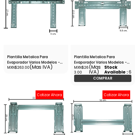
Plantilla Metalica Para
Plantilla Metalica Para
Evaporador Varios Modelos -
Evaporador Varios Modelos -
(Mas IVA)
(Mas
Stock
MXN$263.00
MXN$26
Plant3
Plant4
IVA)
Available :
6
3.00
COMPRAR
Cotizar Ahora
Cotizar Ahora