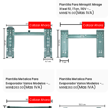
Plantilla Para Minisplit Mirage
Xteel 51, 1Ton, 110V -
(Mas IVA)
MXN$76.00
212500090131
Cotizar Ahora
Cotizar Ahora
Plantilla Metalica Para
Plantilla Metalica Para
Evaporador Varios Modelos -
Evaporador Varios Modelos -
(Mas IVA)
(Mas IVA)
MXN$263.00
MXN$263.00
Plant1
Plant2
Cotizar Ahora