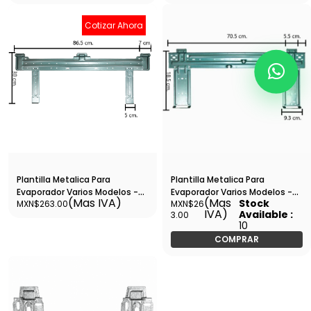
Cotizar Ahora
Plantilla Metalica Para
Plantilla Metalica Para
Evaporador Varios Modelos -
Evaporador Varios Modelos -
(Mas IVA)
(Mas
Stock
MXN$263.00
MXN$26
Plant9
Plant10
IVA)
Available :
3.00
10
COMPRAR