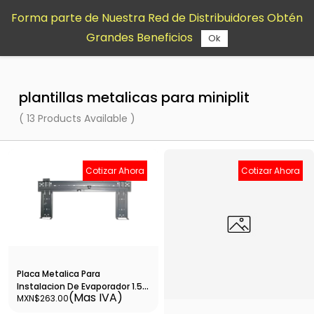
Saltar al
Forma parte de Nuestra Red de Distribuidores Obtén
contenido
Grandes Beneficios
principal
Ok
plantillas metalicas para miniplit
( 13 Products Available )
Cotizar Ahora
Cotizar Ahora
Placa Metalica Para
Instalacion De Evaporador 1.5 Y
(Mas IVA)
MXN$263.00
2 Ton Abtx 2 -
12222000000026