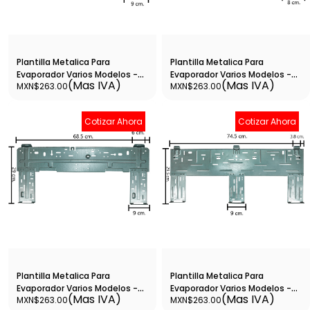
Plantilla Metalica Para
Plantilla Metalica Para
Evaporador Varios Modelos -
Evaporador Varios Modelos -
(Mas IVA)
(Mas IVA)
MXN$263.00
MXN$263.00
Plant5
Plant6
Cotizar Ahora
Cotizar Ahora
Plantilla Metalica Para
Plantilla Metalica Para
Evaporador Varios Modelos -
Evaporador Varios Modelos -
(Mas IVA)
(Mas IVA)
MXN$263.00
MXN$263.00
Plant7
Plant8