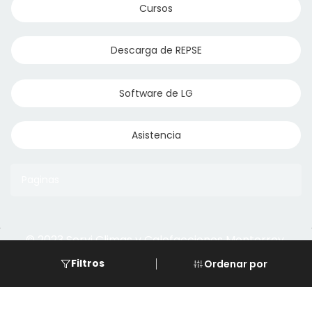
Cursos
Descarga de REPSE
Software de LG
Asistencia
Paginas
© 2023 Servi Climas y Calefacciones Monterrey
Aqua Aero
Powered by Climasmonterrey.com
Filtros
Ordenar por
Ice Frost