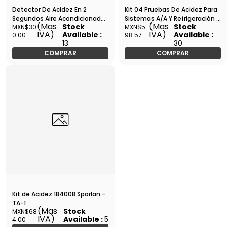
Detector De Acidez En 2
Kit 04 Pruebas De Acidez Para
Segundos Aire Acondicionado
Sistemas A/A Y Refrigeración -
(Mas
(Mas
Stock
Stock
MXN$30
MXN$5
y Refrigeración Qwikcheck -
RK1349.S1 - DEACAA001
IVA)
IVA)
Available :
Available :
0.00
98.57
QWIK / QW-QL2000
13
30
COMPRAR
COMPRAR
Kit de Acidez 184008 Sporlan -
TA-1
(Mas
Stock
MXN$68
IVA)
Available :
5
4.00