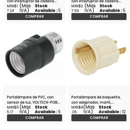
con interruptor de cadena
con interruptor de cadena
(Mas
(Mas
Stock
Stock
MXN$1
MXN$2
VOLTECK-POBA-17 / 46515
VOLTECK-POBA-18 / 46533
IVA)
IVA)
Available :
5
Available :
5
7.24
7.59
COMPRAR
COMPRAR
Portalámpara de PVC, con
Portalámpara de baquelita,
sensor de luz, VOLTECK-POBA-
con adaptador, marfil,
(Mas
(Mas
Stock
Stock
MXN$5
MXN$9
19 / 46516
VOLTECK-POBA-20 / 46525
IVA)
IVA)
Available :
5
Available :
12
5.17
.05
COMPRAR
COMPRAR