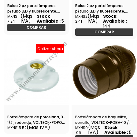
Bolsa 2 pz portalámparas
Bolsa 2 pz portalámparas
p/tubo LED y fluorescente,
p/tubo LED y fluorescente,
(Mas
(Mas
Stock
Stock
MXN$1
MXN$2
base G13-POPL-15 / 46508
base FA8-POPL-14 / 46506
IVA)
IVA)
Available :
5
Available :
7.24
2.41
144
COMPRAR
COMPRAR
Cotizar Ahora
Portalámpara de porcelana, 3-
Portalámpara de baquelita,
1/2', redonda, VOLTECK-POPO-
sencillo, VOLTECK-POBA-10 /
(Mas IVA)
(Mas
Stock
MXN$15.52
MXN$9
15 / 46523
46500
IVA)
Available :
5
.05