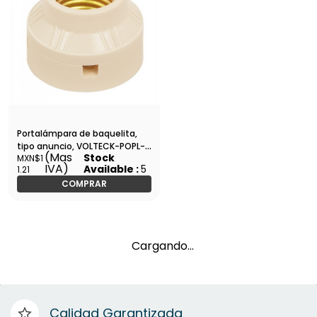
Portalámpara de baquelita,
tipo anuncio, VOLTECK-POPL-
(Mas
Stock
MXN$1
12 / 46517
IVA)
Available :
5
1.21
COMPRAR
Cargando…
Calidad Garantizada