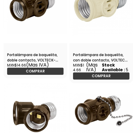
Portalámpara de baquelita,
Portalámpara de baquelita,
doble contacto, VOLTECK-
con doble contacto, VOLTECK-
(Mas IVA)
(Mas
Stock
MXN$14.66
MXN$1
POBA-12 / 46511
POBA-13 / 46514
IVA)
Available :
5
4.66
COMPRAR
COMPRAR