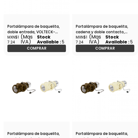
Portalámpara de baquelita,
Portalámpara de baquelita,
doble entrada, VOLTECK-
cadena y doble contacto,
(Mas
(Mas
Stock
Stock
MXN$1
MXN$1
POBA-15 / 46539
VOLTECK-POBA-16 / 46512
IVA)
IVA)
Available :
5
Available :
5
7.24
7.24
COMPRAR
COMPRAR
Portalámpara de baquelita,
Portalámpara de baquelita,