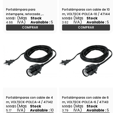
Portalámpara para
Portalámparas con cable de 10
intemperie, reforzada ,
m, VOLTECK-POLCA-10 / 47144
(Mas
(Mas
Stock
Stock
MXN$1
MXN$8
VOLTECK-POIN-10X / 47110
IVA)
IVA)
Available :
5
Available :
5
4.66
3.62
COMPRAR
COMPRAR
Portalámparas con cable de 4
Portalámparas con cable de 6
m, VOLTECK-POLCA-4 / 47142
m, VOLTECK-POLCA-6 / 47143
(Mas
(Mas
Stock
Stock
MXN$5
MXN$6
IVA)
IVA)
Available :
10
Available :
5
5.17
3.79