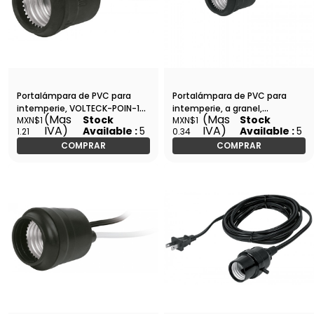
Portalámpara de PVC para
Portalámpara de PVC para
intemperie, VOLTECK-POIN-10
intemperie, a granel,
(Mas
(Mas
Stock
Stock
MXN$1
MXN$1
/ 46509
VOLTECK-POIN-10G / 48093
IVA)
IVA)
Available :
5
Available :
5
1.21
0.34
COMPRAR
COMPRAR