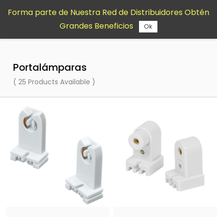
Saltar al
Forma parte de Nuestra Red de Distribuidores Obtén
contenido
Grandes Beneficios
principal
Ok
Portalámparas
( 25 Products Available )