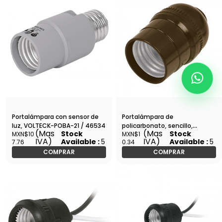
Portalámpara con sensor de
Portalámpara de
luz, VOLTECK-POBA-21 / 46534
policarbonato, sencillo,
(Mas
(Mas
Stock
Stock
MXN$10
MXN$1
VOLTECK-POBS-10 / 46542
IVA)
IVA)
Available :
5
Available :
5
7.76
0.34
COMPRAR
COMPRAR