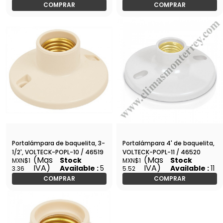
COMPRAR
COMPRAR
Portalámpara de baquelita, 3-
Portalámpara 4' de baquelita,
1/2', VOLTECK-POPL-10 / 46519
VOLTECK-POPL-11 / 46520
(Mas
(Mas
Stock
Stock
MXN$1
MXN$1
IVA)
IVA)
Available :
5
Available :
11
3.36
5.52
COMPRAR
COMPRAR