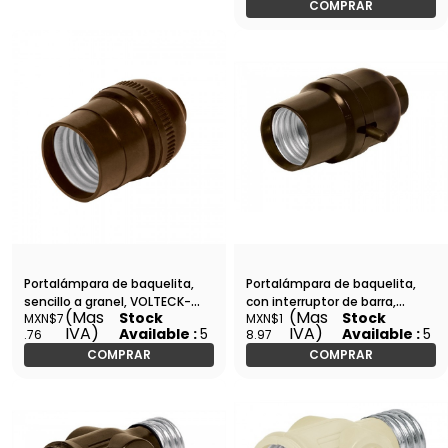
COMPRAR
Portalámpara de baquelita,
Portalámpara de baquelita,
sencillo a granel, VOLTECK-
con interruptor de barra,
(Mas
(Mas
Stock
Stock
MXN$7
MXN$1
POBA-10G / 47040
VOLTECK-POBA-11 / 46501
IVA)
IVA)
Available :
5
Available :
5
.76
8.97
COMPRAR
COMPRAR