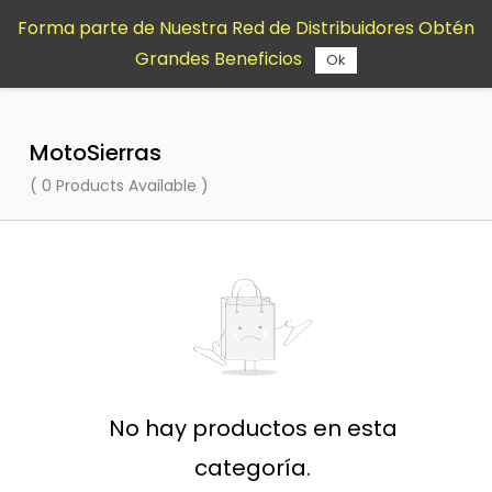
Saltar al
Forma parte de Nuestra Red de Distribuidores Obtén
contenido
Grandes Beneficios
principal
Ok
MotoSierras
( 0 Products Available )
No hay productos en esta
categoría.