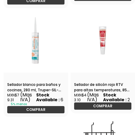
COMPRAR
Sellador blanco para baños y
Sellador de silicón rojo RTV
cocinas, 280 ml, Truper-SIL-
para altas temperaturas, 85
(Mas
(Mas
Stock
Stock
MXN$7
MXN$4
100BCB / 18566
g-ALTE-R / 17566
IVA)
IVA)
Available :
6
Available :
2
9.31
3.10
5% menos
COMPRAR
COMPRAR