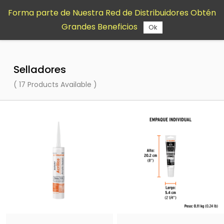
Saltar al
Forma parte de Nuestra Red de Distribuidores Obtén
contenido
Grandes Beneficios
principal
Ok
Selladores
( 17 Products Available )