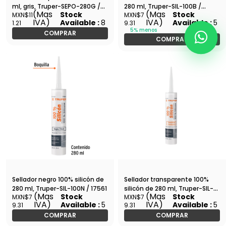
ml, gris, Truper-SEPO-280G /
280 ml, Truper-SIL-100B /
(Mas
(Mas
Stock
Stock
MXN$11
MXN$7
12905
17560
IVA)
IVA)
Available :
8
Available :
5
1.21
9.31
5% menos
COMPRAR
COMPRAR
Sellador negro 100% silicón de
Sellador transparente 100%
280 ml, Truper-SIL-100N / 17561
silicón de 280 ml, Truper-SIL-
(Mas
(Mas
Stock
Stock
MXN$7
MXN$7
100T / 17559
IVA)
IVA)
Available :
5
Available :
5
9.31
9.31
COMPRAR
COMPRAR