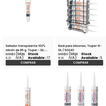
Sellador transparente 100%
Rack para silicones, Truper-R-
silicón de 85 g, Truper - SIL-
SIL / 50340
(Mas
(Mas
Stock
Stock
MXN$3
MXN$9
85T / 17562
IVA)
IVA)
Available :
17
Available :
5
6.21
9.14
COMPRAR
COMPRAR