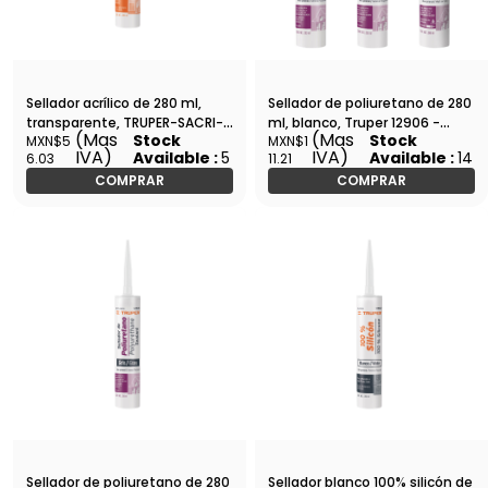
Sellador acrílico de 280 ml,
Sellador de poliuretano de 280
transparente, TRUPER-SACRI-
ml, blanco, Truper 12906 -
(Mas
(Mas
Stock
Stock
MXN$5
MXN$1
100T / 18569
SEPO-280B
IVA)
IVA)
Available :
5
Available :
14
6.03
11.21
COMPRAR
COMPRAR
Sellador de poliuretano de 280
Sellador blanco 100% silicón de