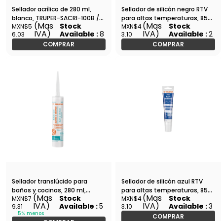
Sellador acrílico de 280 ml,
Sellador de silicón negro RTV
blanco, TRUPER-SACRI-100B /
para altas temperaturas, 85
(Mas
(Mas
Stock
Stock
MXN$5
MXN$4
18570
g-ALTE-N / 17567
IVA)
IVA)
Available :
8
Available :
2
6.03
3.10
COMPRAR
COMPRAR
Sellador translúcido para
Sellador de silicón azul RTV
baños y cocinas, 280 ml,
para altas temperaturas, 85
(Mas
(Mas
Stock
Stock
MXN$7
MXN$4
Truper-SIL-100BCT / 18565
g-ALTE-A / 17568
IVA)
IVA)
Available :
5
Available :
3
9.31
3.10
5% menos
COMPRAR