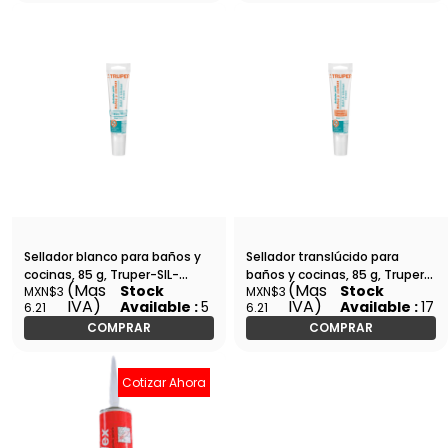
Sellador blanco para baños y
Sellador translúcido para
cocinas, 85 g, Truper-SIL-
baños y cocinas, 85 g, Truper-
(Mas
(Mas
Stock
Stock
MXN$3
MXN$3
85BCB / 18568
SIL-85BCT / 18567
IVA)
IVA)
Available :
5
Available :
17
6.21
6.21
COMPRAR
COMPRAR
Cotizar Ahora