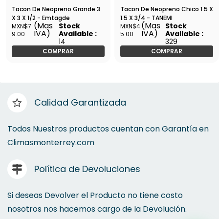
Tacon De Neopreno Grande 3
Tacon De Neopreno Chico 1.5 X
X 3 X 1/2 - Emtagde
1.5 X 3/4 - TANEMI
(Mas
(Mas
Stock
Stock
MXN$7
MXN$4
IVA)
IVA)
Available :
Available :
9.00
5.00
14
329
COMPRAR
COMPRAR
Calidad Garantizada
Todos Nuestros productos cuentan con Garantía en
Climasmonterrey.com
Política de Devoluciones
Si deseas Devolver el Producto no tiene costo
nosotros nos hacemos cargo de la Devolución.