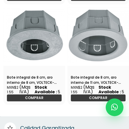
Bote integral de 8 cm, aro
Bote integral de 8 cm, aro
interno de 8 cm, VOLTECK-
interno de 11 cm, VOLTECK-
(Mas
(Mas
Stock
Stock
MXN$2
MXN$2
BOIN-808 / 48372
BOIN-811 / 48373
IVA)
IVA)
Available :
5
Available :
5
1.55
1.55
COMPRAR
COMPRAR
Calidad Garantizada