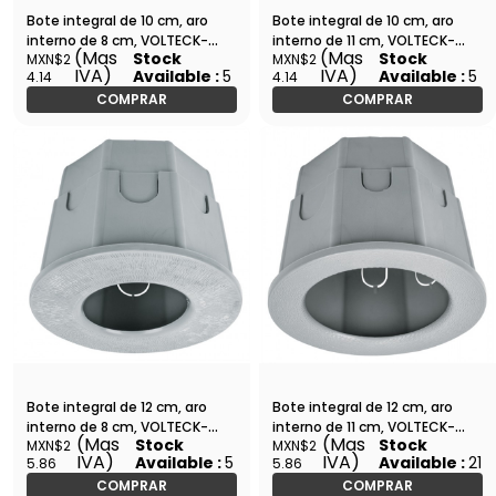
Bote integral de 10 cm, aro
Bote integral de 10 cm, aro
interno de 8 cm, VOLTECK-
interno de 11 cm, VOLTECK-
(Mas
(Mas
Stock
Stock
MXN$2
MXN$2
BOIN-1008 / 48374
BOIN-1011 / 48375
IVA)
IVA)
Available :
5
Available :
5
4.14
4.14
COMPRAR
COMPRAR
Bote integral de 12 cm, aro
Bote integral de 12 cm, aro
interno de 8 cm, VOLTECK-
interno de 11 cm, VOLTECK-
(Mas
(Mas
Stock
Stock
MXN$2
MXN$2
BOIN-1208 / 48370
BOIN-1211 / 48371
IVA)
IVA)
Available :
5
Available :
21
5.86
5.86
COMPRAR
COMPRAR