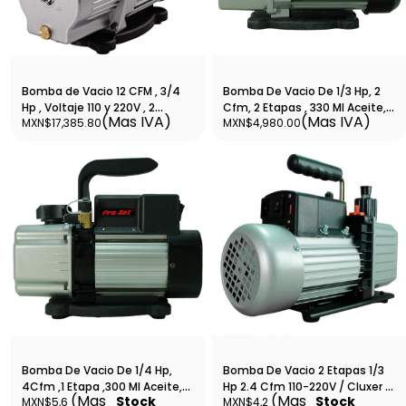
Bomba de Vacio 12 CFM , 3/4
Bomba De Vacio De 1/3 Hp, 2
Hp , Voltaje 110 y 220V , 2
Cfm, 2 Etapas , 330 Ml Aceite,
(Mas IVA)
(Mas IVA)
MXN$17,385.80
MXN$4,980.00
etapas, Marca CPS - VP12D
Voltaje 115, 1720 Rpm - Vp2D
Bomba De Vacio De 1/4 Hp,
Bomba De Vacio 2 Etapas 1/3
4Cfm ,1 Etapa ,300 Ml Aceite,
Hp 2.4 Cfm 110-220V / Cluxer -
(Mas
(Mas
Stock
Stock
MXN$5,6
MXN$4,2
Voltaje 115 , 60Hz, 3440 Rpm -
CXBVAIT2B