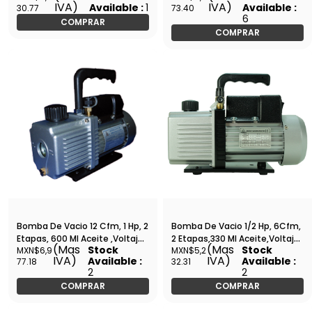
IVA)
IVA)
Available :
1
Available :
30.77
73.40
VPC4SU
6
COMPRAR
COMPRAR
Bomba De Vacio 12 Cfm, 1 Hp, 2
Bomba De Vacio 1/2 Hp, 6Cfm,
Etapas, 600 Ml Aceite ,Voltaje
2 Etapas,330 Ml Aceite,Voltaje
(Mas
(Mas
Stock
Stock
MXN$6,9
MXN$5,2
127, 7.5 Amperes, Barreto -
127, 7.5 Amperes - AIT-260
IVA)
IVA)
Available :
Available :
77.18
32.31
AIT-255-V
2
2
COMPRAR
COMPRAR