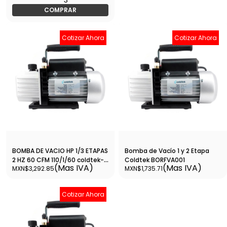
COMPRAR
Cotizar Ahora
Cotizar Ahora
BOMBA DE VACIO HP 1/3 ETAPAS
Bomba de Vacío 1 y 2 Etapa
2 HZ 60 CFM 110/1/60 coldtek-
Coldtek BORFVA001
(Mas IVA)
(Mas IVA)
MXN$3,292.85
MXN$1,735.71
BORFVA004
Cotizar Ahora