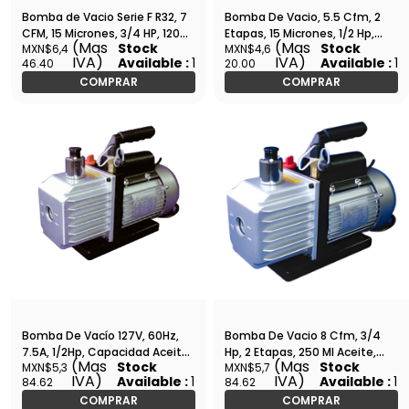
Bomba de Vacio Serie F R32, 7
Bomba De Vacio, 5.5 Cfm, 2
CFM, 15 Micrones, 3/4 HP, 120
Etapas, 15 Micrones, 1/2 Hp,
(Mas
(Mas
Stock
Stock
MXN$6,4
MXN$4,6
V/60 HZ - WIP-2F3R
110V/60 Hz Uniweld - U5VP2
IVA)
IVA)
Available :
1
Available :
1
46.40
20.00
COMPRAR
COMPRAR
Bomba De Vacío 127V, 60Hz,
Bomba De Vacio 8 Cfm, 3/4
7.5A, 1/2Hp, Capacidad Aceite
Hp, 2 Etapas, 250 Ml Aceite,
(Mas
(Mas
Stock
Stock
MXN$5,3
MXN$5,7
340Ml, 5 Cfm, 2 Etapas - VE-
Voltaje 127, 7.5 Amperes, Gb -
IVA)
IVA)
Available :
1
Available :
1
84.62
84.62
245
2FY-3B
COMPRAR
COMPRAR