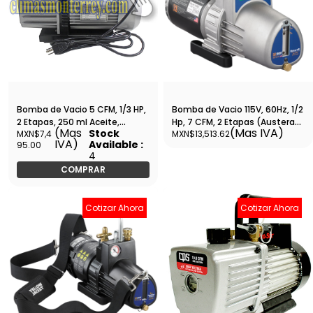
Bomba de Vacio 5 CFM, 1/3 HP,
Bomba de Vacio 115V, 60Hz, 1/2
2 Etapas, 250 ml Aceite,
Hp, 7 CFM, 2 Etapas (Austera)
(Mas
(Mas IVA)
Stock
MXN$7,4
MXN$13,513.62
Voltaje 127, 6.1 Ampers, GB
yj - 93600
IVA)
Available :
95.00
2FY-2B - 6999
4
COMPRAR
Cotizar Ahora
Cotizar Ahora