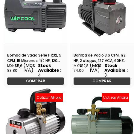
Bomba de Vacio Serie F R32, 5
Bomba de Vacio 3.6 CFM, 1/2
CFM, 15 Micrones, 1/2 HP, 120
HP, 2 etapas, 127 VCA, 60HZ
(Mas
(Mas
Stock
Stock
MXN$5,6
MXN$2,8
V/60 HZ - WIP-2F2R
con Válvula de Bloqueo -
IVA)
IVA)
Available :
Available :
83.80
74.00
MVP236T
4
3
COMPRAR
COMPRAR
Cotizar Ahora
Cotizar Ahora