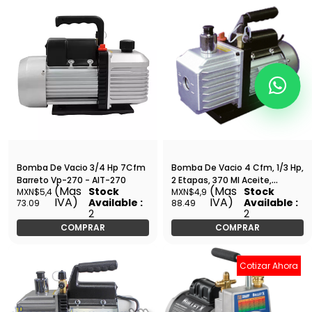
Bomba De Vacio 3/4 Hp 7Cfm
Bomba De Vacio 4 Cfm, 1/3 Hp,
Barreto Vp-270 - AIT-270
2 Etapas, 370 Ml Aceite,
(Mas
(Mas
Stock
Stock
MXN$5,4
MXN$4,9
Voltaje 127, 60 Hz, 6.1 Ampers -
IVA)
IVA)
Available :
Available :
73.09
88.49
Ve-235
2
2
COMPRAR
COMPRAR
Cotizar Ahora