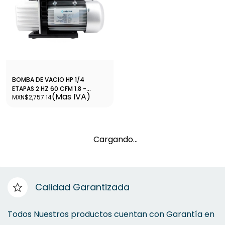
BOMBA DE VACIO HP 1/4
ETAPAS 2 HZ 60 CFM 1.8 -
(Mas IVA)
MXN$2,757.14
BORFVA003
Cargando…
Calidad Garantizada
Todos Nuestros productos cuentan con Garantía en