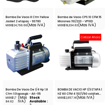
Bomba De Vacio 8 Cfm Yellow
Bomba de Vacio CPS 10 CFM 15
Jacket 2 etapas - 93780
Micrones 110/220 - VP10D
(Mas IVA)
(Mas IVA)
MXN$24,766.66
MXN$18,334.63
Cotizar Ahora
Bomba De Vacio De 1/4 Hp 1.8
BOMBA DE VACIO HP 1/3 ETAPA 1
Cfm 1 Etapasgb - Ait-115
HZ 60 CFM 4 110/1/60 coldtek-
(Mas
(Mas IVA)
Stock
MXN$1,7
MXN$2,657.14
BORFVA002
IVA)
Available :
84.62
3