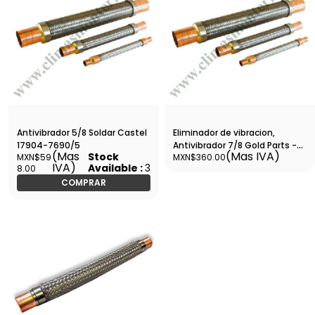
Antivibrador 5/8 Soldar Castel
Eliminador de vibracion,
17904-7690/5
Antivibrador 7/8 Gold Parts -
(Mas
(Mas IVA)
Stock
MXN$59
MXN$360.00
SVA-5
IVA)
Available :
3
8.00
COMPRAR