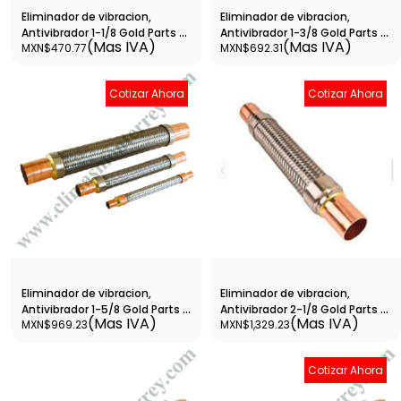
Eliminador de vibracion,
Eliminador de vibracion,
Antivibrador 1-1/8 Gold Parts -
Antivibrador 1-3/8 Gold Parts -
(Mas IVA)
(Mas IVA)
MXN$470.77
MXN$692.31
SVA-6
SVA-7
Cotizar Ahora
Cotizar Ahora
Eliminador de vibracion,
Eliminador de vibracion,
Antivibrador 1-5/8 Gold Parts -
Antivibrador 2-1/8 Gold Parts -
(Mas IVA)
(Mas IVA)
MXN$969.23
MXN$1,329.23
SVA-8
SVA-9
Cotizar Ahora