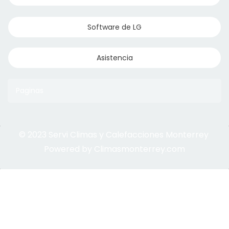
Software de LG
Asistencia
Paginas
© 2023 Servi Climas y Calefacciones Monterrey
Aqua Aero
Powered by Climasmonterrey.com
Ice Frost
Central Mirage
VRF Mirage