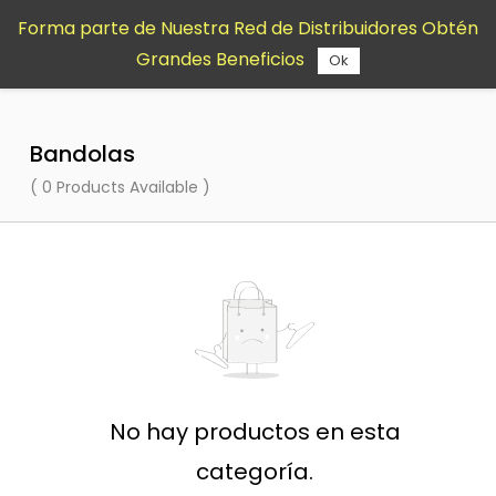
Saltar al
Forma parte de Nuestra Red de Distribuidores Obtén
contenido
Grandes Beneficios
principal
Ok
Bandolas
( 0 Products Available )
No hay productos en esta
categoría.