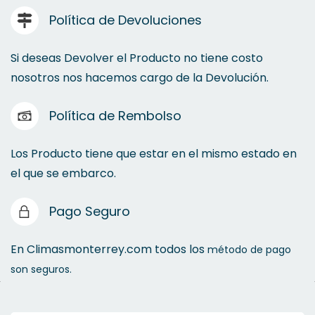
Política de Devoluciones
Fundente
Si deseas Devolver el Producto no tiene costo
nosotros nos hacemos cargo de la Devolución.
Regulador de Nitrogeno
Política de Rembolso
Conexiones Conduit
Los Producto tiene que estar en el mismo estado en
el que se embarco.
PPR
Master Flash
Pago Seguro
Soldadura Plata
En Climasmonterrey.com todos los
método de pago
son seguros.