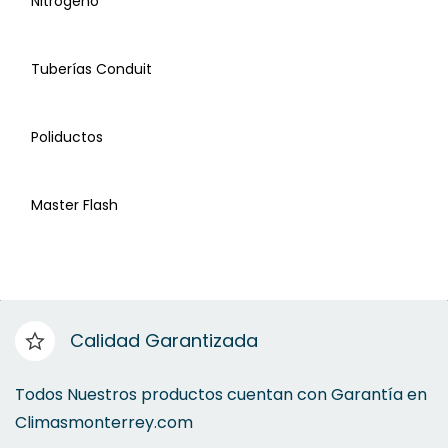
Nitrogeno
Kit de Instalacion
Tuberías Conduit
Capilares
Poliductos
PVC
Master Flash
Propanos
Conexiones
Tanque Nitrogeno
Calidad Garantizada
Pinzas para Cortar Capilares
Tubería Conduit
Todos Nuestros productos cuentan con Garantía en
Climasmonterrey.com
Pegamentos
Poliductos