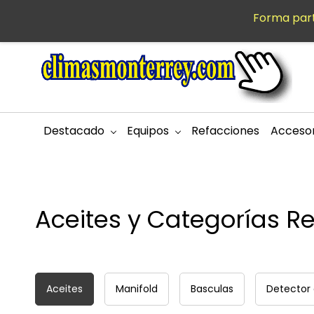
Saltar al
Forma part
MXN
contenido
principal
Destacado
Equipos
Refacciones
Accesor
Aceites y Categorías R
Aceites
Manifold
Basculas
Detector