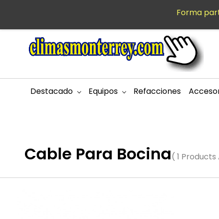
Saltar al
Forma part
MXN
contenido
principal
Destacado
Equipos
Refacciones
Accesor
Cable Para Bocina
( 1 Products 