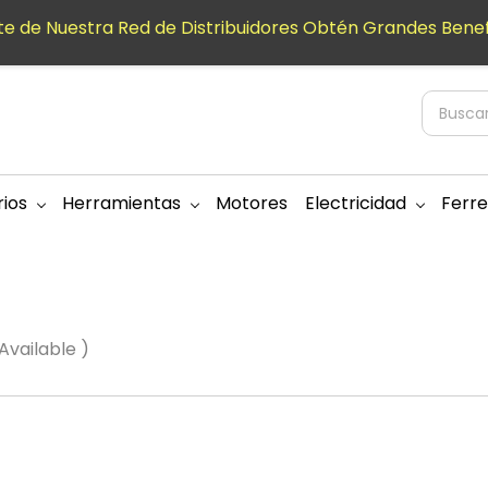
e de Nuestra Red de Distribuidores Obtén Grandes Benef
ios
Herramientas
Motores
Electricidad
Ferre
Available )