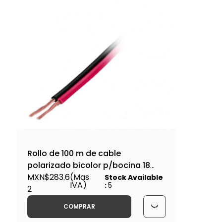
Rollo de 100 m de cable
polarizado bicolor p/bocina 18
AWG-CABO-18B / 46268
MXN$283.6
(Mas
Stock Available
IVA)
:
5
2
COMPRAR