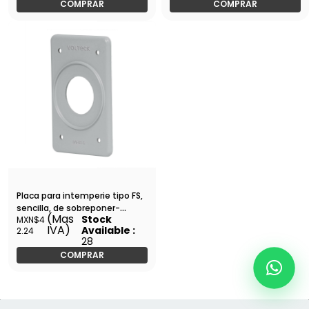
COMPRAR
COMPRAR
Placa para intemperie tipo FS,
sencilla, de sobreponer-
(Mas
Stock
MXN$4
PAFSE-S / 46431
IVA)
Available :
2.24
28
COMPRAR