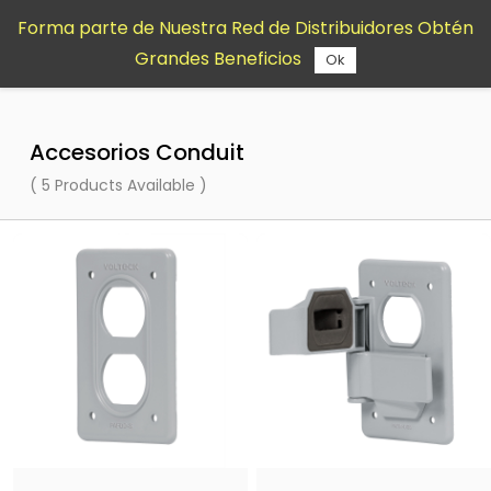
Saltar al
Forma parte de Nuestra Red de Distribuidores Obtén
contenido
Grandes Beneficios
principal
Ok
Accesorios Conduit
( 5 Products Available )