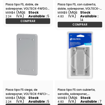
Placa tipo FS, doble, de
Placa tipo FS, con cubierta,
sobreponer, VOLTECK-PAFDO-
doble, sobreponer, VOLTECK-
(Mas
(Mas
Stock
Stock
MXN$4
MXN$9
S / 46430
PAFIN-DOS / 46433
IVA)
IVA)
Available :
5
Available :
2.24
4.83
14
COMPRAR
COMPRAR
Placa tipo FS ciega, de
Placa tipo FS con cubierta,
sobreponer, VOLTECK-PAFCI-S
sencilla, sobreponer,
(Mas
(Mas
Stock
Stock
MXN$4
MXN$9
/ 46432
VOLTECK-PAFIN-SES / 46434
IVA)
IVA)
Available :
5
Available :
7
2.24
4.83