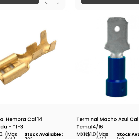
al Hembra Cal 14
Terminal Macho Azul Cal 
da - Tf-3
Tema14/16
0.
(Mas
MXN$1.0
(Mas
Stock Available :
Stock Ava