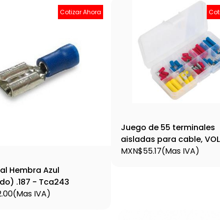
Cotizar Ahora
Cot
Juego de 55 terminales
aisladas para cable, VO
TERA-K55 / 48142
MXN$55.17
(Mas IVA)
al Hembra Azul
do) .187 - Tca243
.00
(Mas IVA)