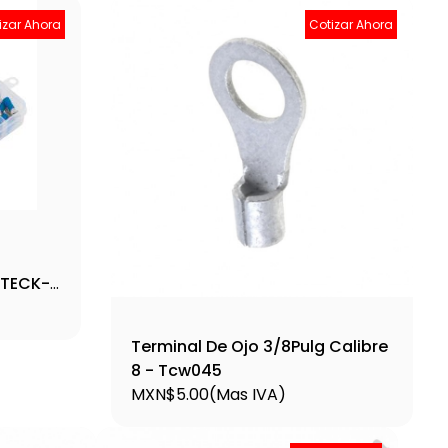
izar Ahora
Cotizar Ahora
LTECK-
Terminal De Ojo 3/8Pulg Calibre
8 - Tcw045
MXN$5.00
(Mas IVA)