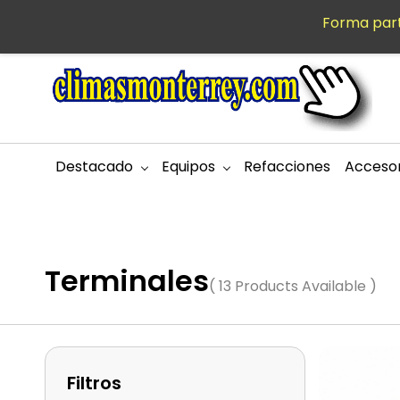
Saltar al
Forma part
MXN
contenido
principal
Destacado
Equipos
Refacciones
Accesor
Terminales
( 13 Products Available )
Filtros