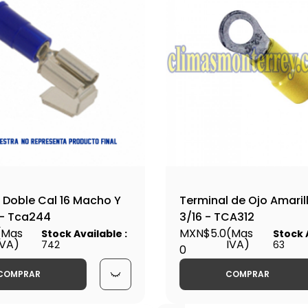
 Doble Cal 16 Macho Y
Terminal de Ojo Amarill
- Tca244
3/16 - TCA312
(Mas
MXN$5.0
(Mas
Stock Available :
Stock 
IVA)
IVA)
742
63
0
COMPRAR
COMPRAR