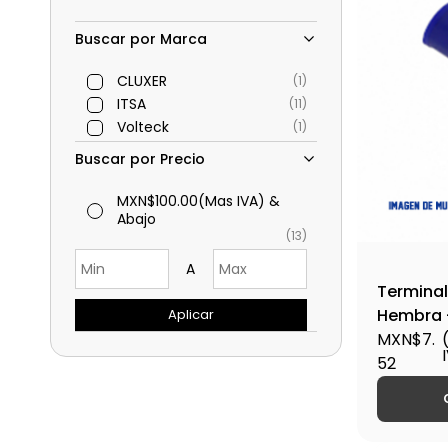
Buscar por Marca
CLUXER
(1)
ITSA
(11)
Volteck
(1)
Buscar por Precio
MXN$100.00
(Mas IVA)
&
Abajo
(13)
A
Terminal
Hembra 
Aplicar
MXN$7.
52