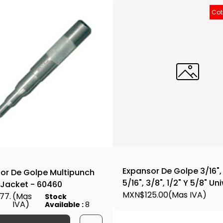
Cot
Expansor De Golpe 3/16", 
or De Golpe Multipunch
5/16", 3/8", 1/2" Y 5/8" Un
 Jacket - 60460
70006
MXN$125.00
(Mas IVA)
77.
(Mas
Stock
IVA)
Available :
8