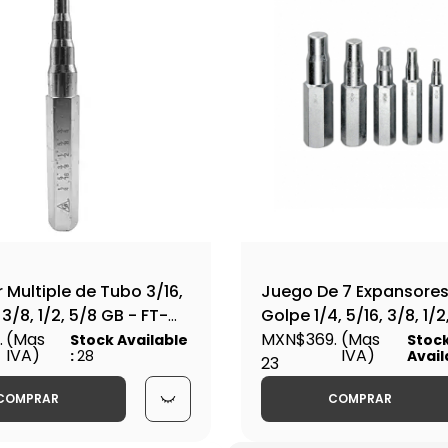
 Multiple de Tubo 3/16,
Juego De 7 Expansores
, 3/8, 1/2, 5/8 GB - FT-
Golpe 1/4, 5/16, 3/8, 1/2
.
(Mas
7/8 - Ft-308
MXN$369.
(Mas
Stock Available
Stoc
IVA)
IVA)
:
28
Avail
23
COMPRAR
COMPRAR