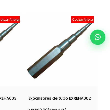
otizar Ahora
Cotizar Ahora
XREHA003
Expansores de tubo EXREHA002