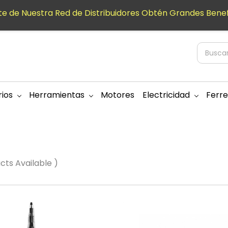
e de Nuestra Red de Distribuidores Obtén Grandes Benef
ios
Herramientas
Motores
Electricidad
Ferre
ucts Available )