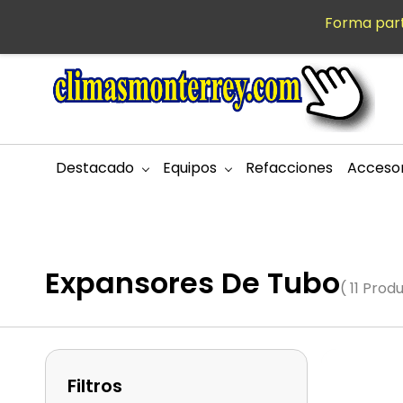
Saltar al
Forma part
MXN
contenido
principal
Destacado
Equipos
Refacciones
Accesor
Expansores De Tubo
( 11 Prod
Filtros