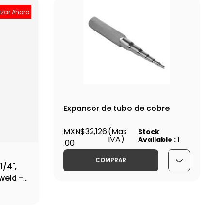
izar Ahora
Expansor de tubo de cobre
MXN$32,126
(Mas
Stock
IVA)
Available :
1
.00
COMPRAR
1/4",
iweld -