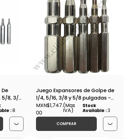
 De
Juego Expansores de Golpe de
, 5/8, 3/4,
1/4, 5/16, 3/8 y 5/8 pulgadas -
5576 - 60476
MXN$1,747.
(Mas
k
Stock
IVA)
able :
8
Available :
3
00
COMPRAR