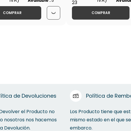
IVA)
IVA)
Available :
5
Availa
1-5/8" - WIP-HE-11
23
COMPRAR
COMPRAR
lítica de Devoluciones
Política de Remb
 Devolver el Producto no
Los Producto tiene que est
to nosotros nos hacemos
mismo estado en el que se
la Devolución.
embarco.