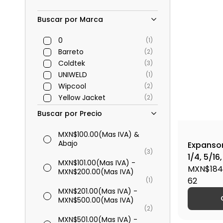
Buscar por Marca
0
(1)
Barreto
(2)
Coldtek
(3)
UNIWELD
(1)
Wipcool
(2)
Yellow Jacket
(2)
Buscar por Precio
MXN$100.00
(Mas IVA)
&
Abajo
Expansor
(3)
1/4, 5/16
MXN$101.00
(Mas IVA)
-
306
MXN$184
MXN$200.00
(Mas IVA)
62
(1)
MXN$201.00
(Mas IVA)
-
MXN$500.00
(Mas IVA)
(2)
MXN$501.00
(Mas IVA)
-