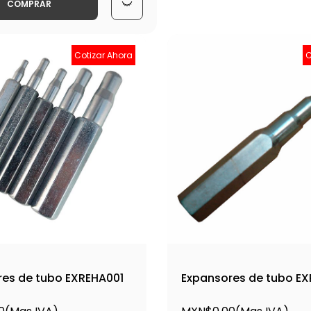
COMPRAR
Cotizar Ahora
C
es de tubo EXREHA001
Expansores de tubo E