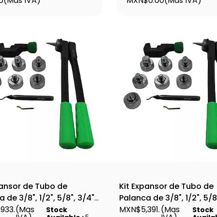
0
(Mas IVA)
MXN$0.00
(Mas IVA)
pansor de Tubo de
Kit Expansor de Tubo de
 de 3/8", 1/2", 5/8", 3/4",
Palanca de 3/8", 1/2", 5/8
-1/8" - WIP-HE-7
933.
(Mas
7/8", 1-1/8", 1-1/4", 1-3/8", 
MXN$5,391.
(Mas
Stock
Stock