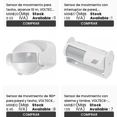
Sensor de movimiento para
Sensor de movimiento con
techo, alcance 10 m, VOLTECK-
interruptor de pared,
(Mas
(Mas
Stock
Stock
MXN$20
MXN$17
SEMO-IN / 46599
VOLTECK-SEMO-CL / 47230
IVA)
IVA)
Available :
11
Available :
1
6.03
1.55
COMPRAR
COMPRAR
Sensor de movimiento de 180°
Sensor de movimiento con
para pared y techo, VOLTECK-
alarma y timbre, VOLTECK-
(Mas
(Mas
Stock
Stock
MXN$12
MXN$17
SEMO-180 / 46594
SEMO-AL / 46595
IVA)
IVA)
Available :
8
Available :
7
8.45
1.55
COMPRAR
COMPRAR