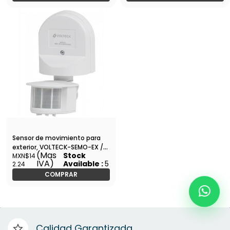
Sensor de movimiento para
exterior, VOLTECK-SEMO-EX /
(Mas
Stock
MXN$14
47231
IVA)
Available :
5
2.24
COMPRAR
Calidad Garantizada