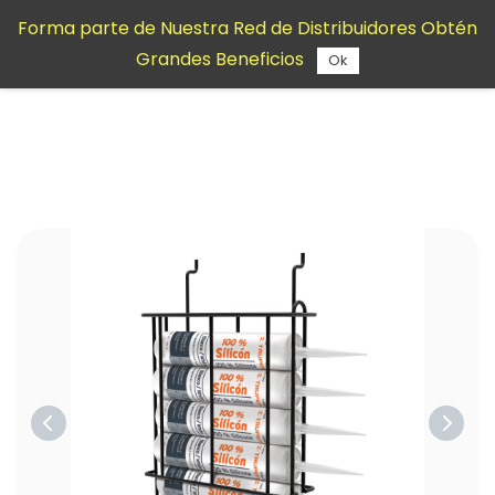
Saltar al
Forma parte de Nuestra Red de Distribuidores Obtén
contenido
Grandes Beneficios
principal
Ok