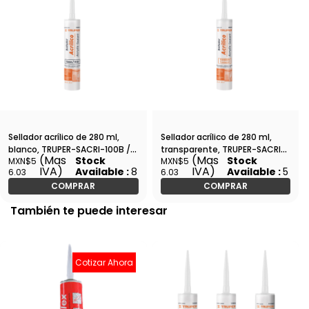
Sellador acrílico de 280 ml,
Sellador acrílico de 280 ml,
blanco, TRUPER-SACRI-100B /
transparente, TRUPER-SACRI-
(Mas
(Mas
Stock
Stock
MXN$5
MXN$5
18570
100T / 18569
IVA)
IVA)
Available :
8
Available :
5
6.03
6.03
COMPRAR
COMPRAR
También te puede interesar
Cotizar Ahora