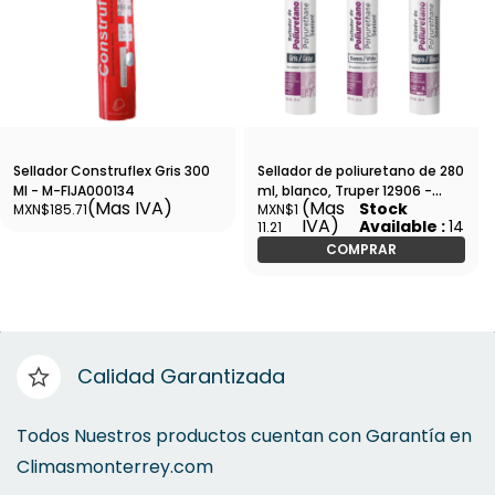
Sellador Construflex Gris 300
Sellador de poliuretano de 280
Ml - M-FIJA000134
ml, blanco, Truper 12906 -
(Mas IVA)
(Mas
Stock
MXN$185.71
MXN$1
SEPO-280B
IVA)
Available :
14
11.21
COMPRAR
Calidad Garantizada
Todos Nuestros productos cuentan con Garantía en
Climasmonterrey.com