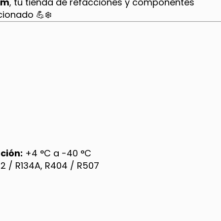
om
, tu tienda de refacciones y componentes
cionado 💪❄️
ción:
+4 °C a -40 °C
22 / R134A, R404 / R507