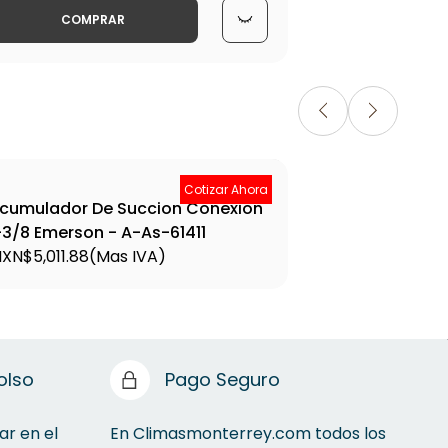
COMPRAR
Cotizar Ahora
cumulador De Succion Conexion
Acu
-3/8 Emerson - A-As-61411
1-5
XN$5,011.88
(Mas IVA)
MXN
olso
Pago Seguro
ar en el
En Climasmonterrey.com todos los