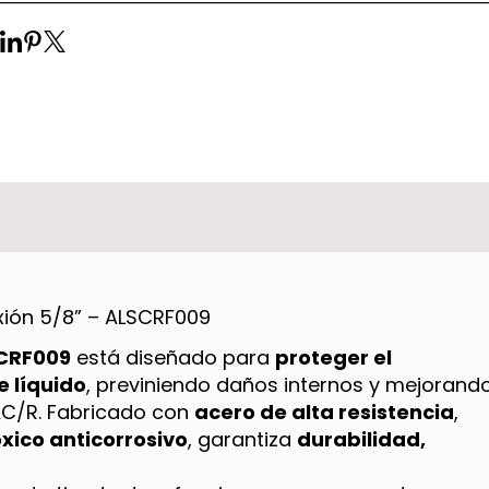
xión 5/8” – ALSCRF009
SCRF009
está diseñado para
proteger el
e líquido
, previniendo daños internos y mejorand
VAC/R. Fabricado con
acero de alta resistencia
,
xico anticorrosivo
, garantiza
durabilidad,