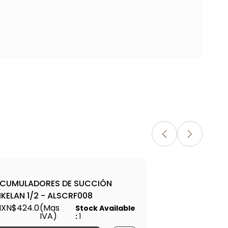
CUMULADORES DE SUCCIÓN
ALS
IKELAN 1/2 - ALSCRF008
SUC
XN$424.0
(Mas
MXN
Stock Available
IVA)
:
1
0