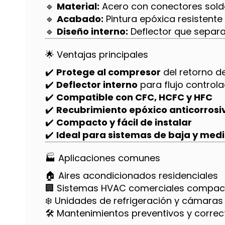
🔹
Material:
Acero con conectores sold
🔹
Acabado:
Pintura epóxica resistente 
🔹
Diseño interno:
Deflector que separa 
🌟 Ventajas principales
✔️
Protege al compresor
del retorno de
✔️
Deflector interno
para flujo controla
✔️
Compatible con CFC, HCFC y HFC
✔️
Recubrimiento epóxico anticorrosi
✔️
Compacto y fácil de instalar
✔️
Ideal para sistemas de baja y med
🏭 Aplicaciones comunes
🏠 Aires acondicionados residenciales
🏢 Sistemas HVAC comerciales compac
❄️ Unidades de refrigeración y cámaras 
🛠️ Mantenimientos preventivos y correc