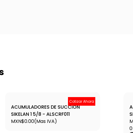
s
Cotizar Ahora
ACUMULADORES DE SUCCIÓN
A
SIKELAN 1 5/8 - ALSCRF011
S
MXN$0.00
(Mas IVA)
M
0