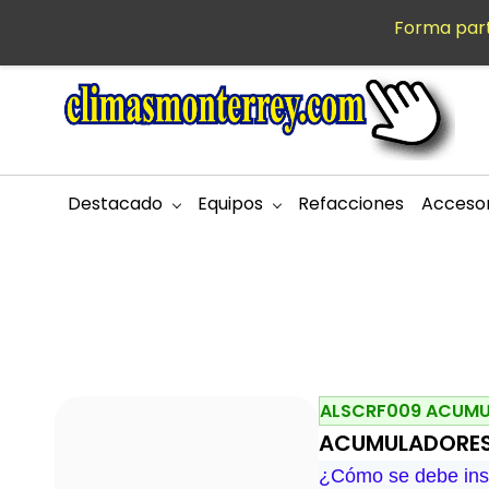
Saltar al
Forma part
MXN
contenido
principal
Destacado
Equipos
Refacciones
Accesor
ALSCRF009 ACUMUL
ACUMULADORES 
¿Cómo se debe ins