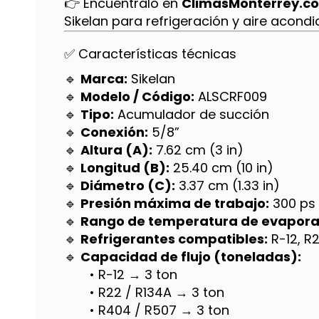
👉 Encuéntralo en
ClimasMonterrey.c
Sikelan para refrigeración y aire acondi
✅ Características técnicas
🔹
Marca:
Sikelan
🔹
Modelo / Código:
ALSCRF009
🔹
Tipo:
Acumulador de succión
🔹
Conexión:
5/8”
🔹
Altura (A):
7.62 cm (3 in)
🔹
Longitud (B):
25.40 cm (10 in)
🔹
Diámetro (C):
3.37 cm (1.33 in)
🔹
Presión máxima de trabajo:
300 ps
🔹
Rango de temperatura de evapora
🔹
Refrigerantes compatibles:
R-12, R
🔹
Capacidad de flujo (toneladas):
• R-12 → 3 ton
• R22 / R134A → 3 ton
• R404 / R507 → 3 ton