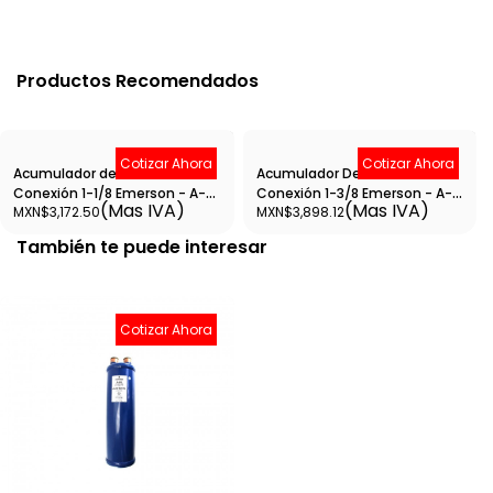
Productos Recomendados
Cotizar Ahora
Cotizar Ahora
Acumulador de Succión
Acumulador De Succión
Conexión 1-1/8 Emerson - A-
Conexión 1-3/8 Emerson - A-
(Mas IVA)
(Mas IVA)
MXN$3,172.50
MXN$3,898.12
AS-5139
AS-51711
También te puede interesar
Cotizar Ahora