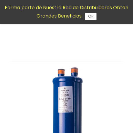
Saltar al
Forma parte de Nuestra Red de Distribuidores Obtén
contenido
Grandes Beneficios
principal
Ok