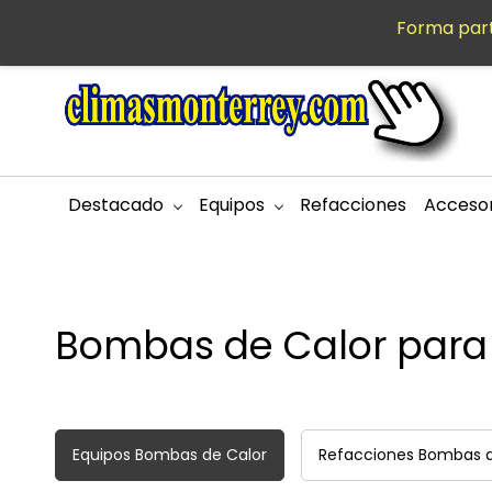
Saltar al
Forma part
MXN
contenido
principal
Destacado
Equipos
Refacciones
Accesor
Bombas de Calor para
Equipos Bombas de Calor
Refacciones Bombas d