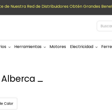
e de Nuestra Red de Distribuidores Obtén Grandes Benef
ios
Herramientas
Motores
Electricidad
Ferre
 Alberca
e Calor