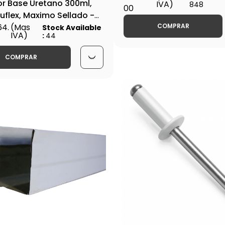
or Base Uretano 300ml,
IVA)
848
00
uflex, Maximo Sellado -
COMPRAR
 - M-FIJA000094
4.
(Mas
Stock Available
IVA)
:
44
COMPRAR