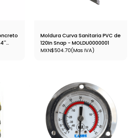
oncreto
Moldura Curva Sanitaria PVC de
4''
120In Snap - MOLDU0000001
65
MXN$504.70
(Mas IVA)