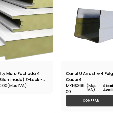
lty Muro Fachada 4
Canal U Arrastre 4 Pul
(Bilaminado) Z-Lock -
Cauar4
4
0.00
(Mas IVA)
MXN$366.
(Mas
Stoc
IVA)
Avail
00
COMPRAR