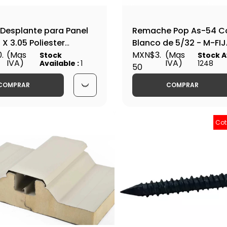
Desplante para Panel
Remache Pop As-54 C
 X 3.05 Poliester
Blanco de 5/32 - M-FI
-Alta Calidad Blanco
.
(Mas
MXN$3.
(Mas
Stock
Stock A
IVA)
IVA)
Available :
1
1248
l.24 - MOLDU0000185
50
COMPRAR
COMPRAR
Cot