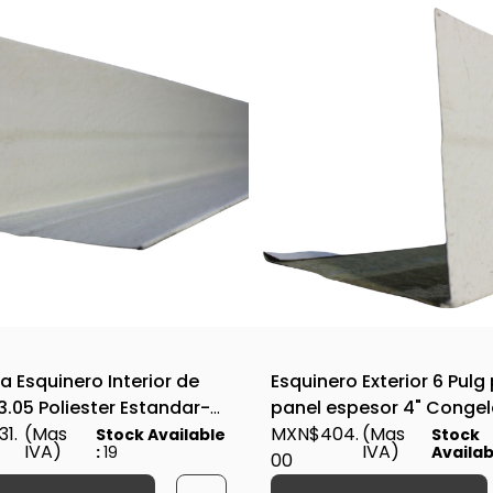
a Esquinero Interior de
Esquinero Exterior 6 Pulg
3.05 Poliester Estandar-
panel espesor 4" Conge
alidad Blanco Liso Cal.24,
1.
(Mas
MXN$404.
(Mas
Stock Available
Stock
IVA)
IVA)
:
19
Availab
3 - MOLDU0000190
00