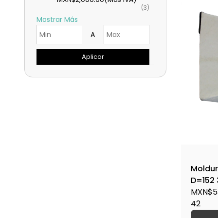
(3)
Mostrar Más
A
Aplicar
Moldur
D=152 
Alta C
MXN$53
ESQINT
42