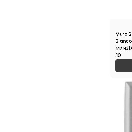
Muro 2
Blanco
Insulm
MXN$1,
.10