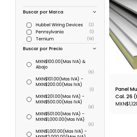
Buscar por Marca
Hubbel Wiring Devices
(2)
Pennsylvania
(1)
Ternium
(19)
Buscar por Precio
MXN$100.00
(Mas IVA)
&
Abajo
(6)
MXN$101.00
(Mas IVA)
-
MXN$200.00
(Mas IVA)
Panel Mu
(1)
Cal. 26 
MXN$201.00
(Mas IVA)
-
MXN$500.00
(Mas IVA)
MUPAMU
MXN$1,12
(8)
MXN$501.00
(Mas IVA)
-
MXN$1,000.00
(Mas IVA)
(5)
MXN$1,001.00
(Mas IVA)
-
MXN$2,000.00
(Mas IVA)