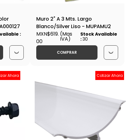
olor
Muro 2" A 3 Mts. Largo
JA000127
Blanco/Silver Liso - MUPAMU2
MXN$619.
(Mas
vailable :
Stock Available
IVA)
:
30
00
COMPRAR
izar Ahora
Cotizar Ahora