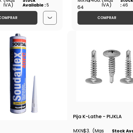
.
(Mas
3", CAUAR2 - MOLDU00
MXN$468.
(Mas
Stock
Stock
IVA)
IVA)
Available :
5
:
46
64
COMPRAR
COMPRAR
Pija K-Lathe - PIJKLA
MXN$3.
(Mas
Stock Ava