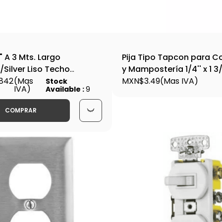
" A 3 Mts. Largo
Pija Tipo Tapcon para C
/Silver Liso Techo
y Mampostería 1/4'' x 1 3/
2Slt
842
(Mas
Cabeza Hexagonal - 110
MXN$3.49
(Mas IVA)
Stock
IVA)
Available :
9
COMPRAR