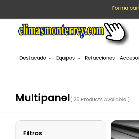
Saltar al
Forma part
MXN
contenido
principal
Destacado
Equipos
Refacciones
Accesor
Multipanel
( 25 Products Available )
Filtros