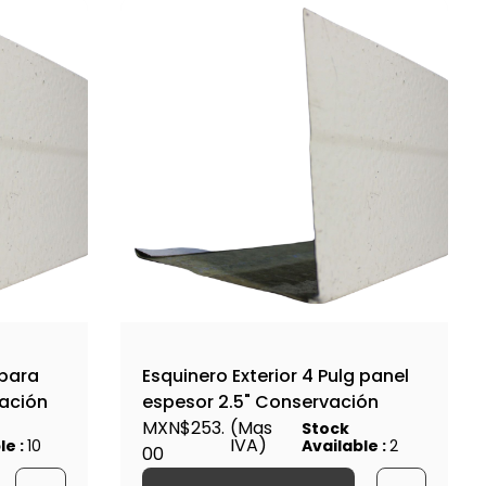
 para
Esquinero Exterior 4 Pulg panel
lación
espesor 2.5" Conservación
MXN$253.
(Mas
Stock
IVA)
le :
10
Available :
2
00