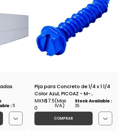
gadas
Pija para Concreto de 1/4 x 1 1/4
Color Azul, PICOAZ - M-
FIJA000059
MXN$7.5
(Mas
k
Stock Available :
IVA)
able :
11
35
0
COMPRAR