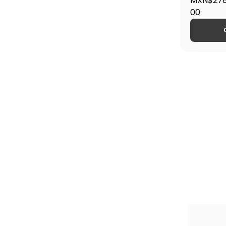
MXN$278
00