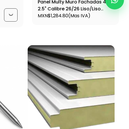
Panel Multy Muro Fachadas 42"
2.5" Calibre 26/26 Liso/Liso
Mesa/Micro V Blanco, Estandar
MXN$1,284.80
(Mas IVA)
Poliester Estandar-Alta Calidad,
Marca Ternium - MULTYMURO76