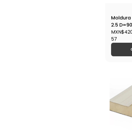
Moldura 
2.5 D=90
Estandar
MXN$420
Liso, Ca
57