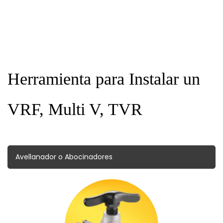
Taquetes
Boquillas
Varilla Roscada
Tubería Conduit
Herramienta para Instalar un
Tubería PVC
VRF, Multi V, TVR
Tubería de Cobre Flexible
Avellanador o Abocinadores
Tornillos
Gases
Abrazadera Unicanal
Conexiones Conduit