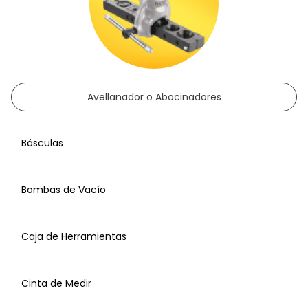
Conexiones PVC
Kit de Instalación
Avellanador o Abocinadores
Grapas
Fundentes
Básculas
Tubos Flexibles
Bombas de Vacío
Pegamentos
Caja de Herramientas
Tubería de Cobre Rígida
Cinta de Medir
Tuercas y Arandelas
Soldadura