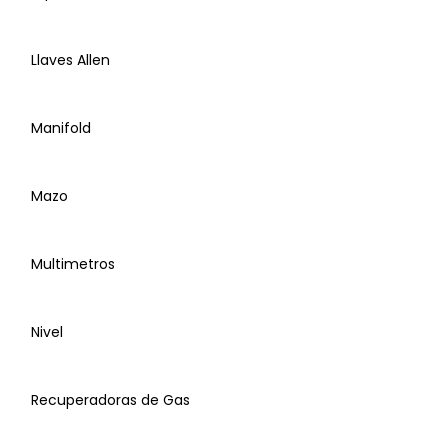
Porta Herramienta
Desarmadores, estrella, planos, caja, juego de
puntas
Anti-Calor
Llaves Allen
Detectores de Fugas
Manifold
cuchillas para cortadores de tubos
Dobla Tubos
Mazo
Escaleras
Canaletas
Multimetros
Expansor de Tubos
Pinzas Eléctricas, Punta, Mecánicas, corte
Nivel
Llaves Allen
Recuperadoras de Gas
Manifold