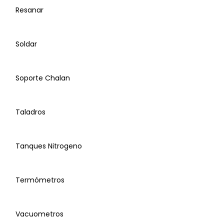
Resanar
Sujetadores
Mazo
Aislante
Soldar
Multimetros
Porta Herramienta
Soporte Chalan
NIvel
Taladros
Manometros
Recuperadoras de Gas
Tanques Nitrogeno
Cincel
Cuñas
Abrazadera Unicanal
Termómetros
Equipo Oxicorte - Oxiacetileno
Perica Torquímetro
Vacuometros