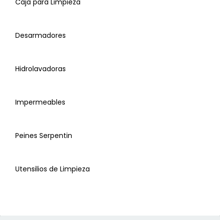
Caja para Limpieza
Desarmadores
Aislante
Hidrolavadoras
Atomizadores y Aspersores
Impermeables
Bolsa Mantenimiento
Peines Serpentin
Caja para Limpieza
Utensilios de Limpieza
Cintas Aluminio
Desarmadores, estrella, planos, caja, juego de
puntas
Hidrolavadoras