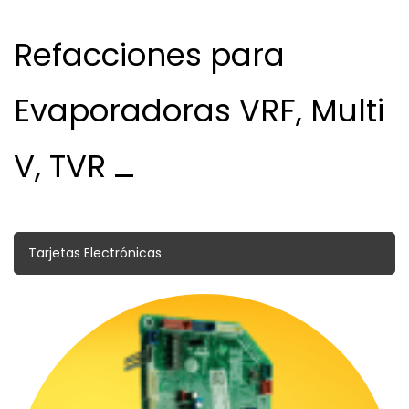
Válvulas Reversibles
Refacciones para
Válvulas Solenoide
Evaporadoras VRF, Multi
Fusibles
V, TVR
Flotadores
Tarjetas Electrónicas