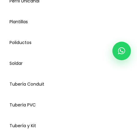
Perfil Unicanal
Tacones de Neopreno
Gas Refrigerante
Plantillas
Manguera Transparente
Kit Instalación CFE
Poliductos
Uni-Cable
Manguera Desagüe
Soldar
Interruptores Termomagnéticos
Pijas
Tubería Conduit
Manómetros Accesorios
Perfil Unicanal
Tubería PVC
Electrodos Tierra Física
Plantillas
Tubería y Kit
Poliductos