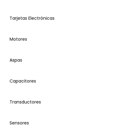
Tarjetas Electrónicas
Motores
Aspas
Capacitores
Compresores
Transductores
Tarjetas Electrónicas
Sensores
Motores Condensador
Arneses