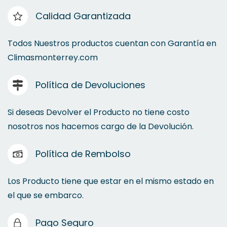
Calidad Garantizada
Botas impermeables
Todos Nuestros productos cuentan con Garantía en
Climasmonterrey.com
Peines Serpentín
Política de Devoluciones
Cinta de Aislar
Utencilios de limpieza
Pinzas Eléctricas, Punta, Mecánicas, corte
Si deseas Devolver el Producto no tiene costo
nosotros nos hacemos cargo de la Devolución.
Mangueras
Política de Rembolso
Impermeables
Los Producto tiene que estar en el mismo estado en
el que se embarco.
Pago Seguro