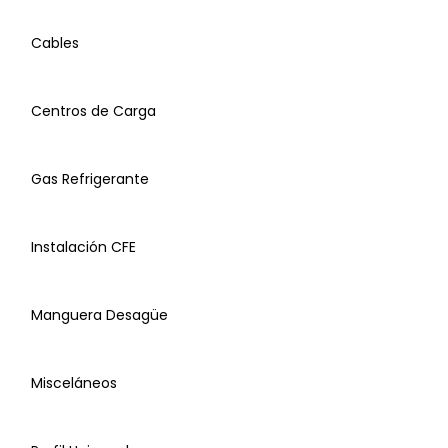
Cables
Centros de Carga
Gas Refrigerante
Bases para Condensadora
Instalación CFE
Bomba de Condensado
Manguera Desagüe
Cable Uso Rudo
Misceláneos
Centros de Carga