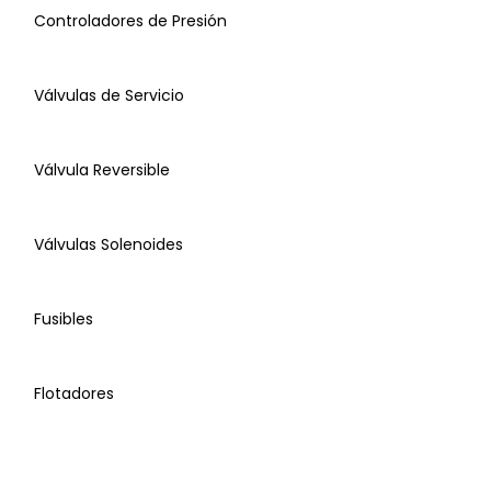
Controladores de Presión
Aspas Condensador
Válvulas de Servicio
Capacitores
Válvula Reversible
Arneses
Transductores
Válvulas Solenoides
Sensores
Fusibles
Controladores de Presión
Flotadores
Válvulas de Servicio