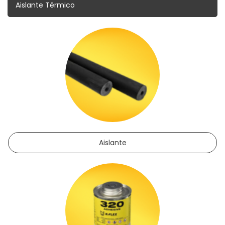
Aislante Térmico
Válvulas de Expansión
Bombas de Condensado
Motor Para Evaporador
Aislante
Flotadores