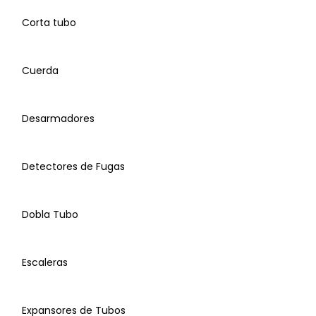
Corta tubo
Conexiones Tubos Flexibles
Básculas
Cuerda
Bombas de Vacío
Desarmadores
Conexiones de Cobre
Caja de Herramientas
Abrazadera para Tubo Rígido
Detectores de Fugas
Lijas
Cinta de Medir
Dobla Tubo
Corta Tubos
Escaleras
Cuerdas y Rafias
Expansores de Tubos
Conexiones de Bronce