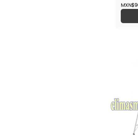
16740
MXN$9