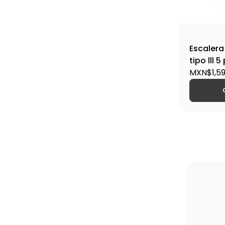
Escalera
tipo lll
35 / 104
MXN$1,59