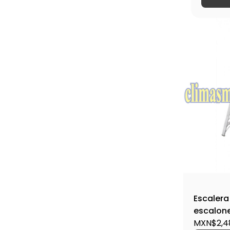
Escalera 
escalone
10498
MXN$2,4