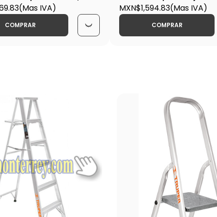
69.83
(Mas IVA)
EST-35 / 16743
MXN$1,594.83
(Mas IVA)
COMPRAR
COMPRAR