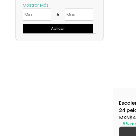
Mostrar Más
A
Aplicar
Escaler
24 pel
16028
MXN$4,
5% m