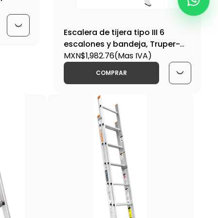
Escalera de tijera tipo III 6
escalones y bandeja, Truper-
EST-36 / 10437
MXN$1,982.76
(Mas IVA)
COMPRAR