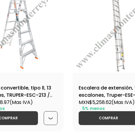
convertible, tipo ll, 13
Escalera de extensión, t
s, TRUPER-ESC-213 /
escalones, Truper-ESE
8.97
(Mas IVA)
16748
MXN$5,258.62
(Mas IVA)
os
5% menos
COMPRAR
COMPRAR