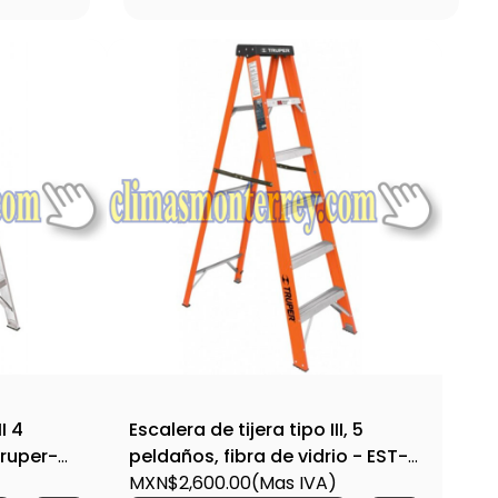
I 4
Escalera de tijera tipo III, 5
Truper-
peldaños, fibra de vidrio - EST-
35FV / 16756
MXN$2,600.00
(Mas IVA)