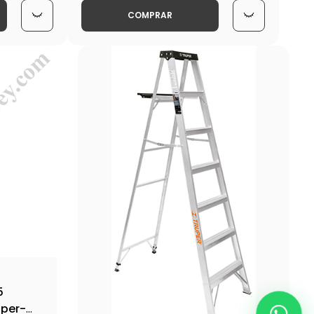
COMPRAR
5
uper-