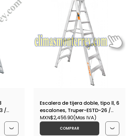
3
Escalera de tijera doble, tipo ll, 6
3 /
escalones, Truper-ESTD-26 /
10497
MXN$2,456.90
(Mas IVA)
COMPRAR