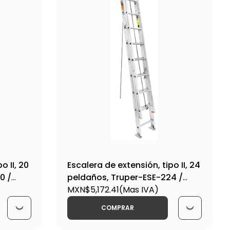
o II, 20
Escalera de extensión, tipo II, 24
0 /
peldaños, Truper-ESE-224 /
16759
MXN$5,172.41
(Mas IVA)
COMPRAR