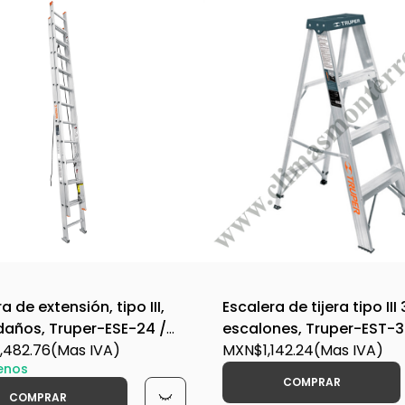
a de extensión, tipo III,
Escalera de tijera tipo III 
daños, Truper-ESE-24 /
escalones, Truper-EST-3
482.76
(Mas IVA)
16741
MXN$1,142.24
(Mas IVA)
enos
COMPRAR
COMPRAR