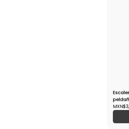
Escaler
peldañ
16027
MXN$3,