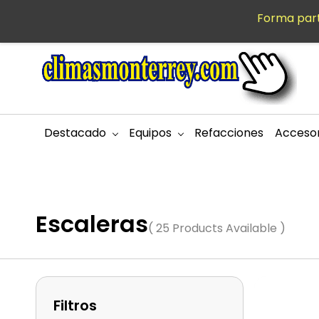
Saltar al
Forma part
MXN
contenido
principal
Destacado
Equipos
Refacciones
Accesor
Escaleras
( 25 Products Available )
Filtros