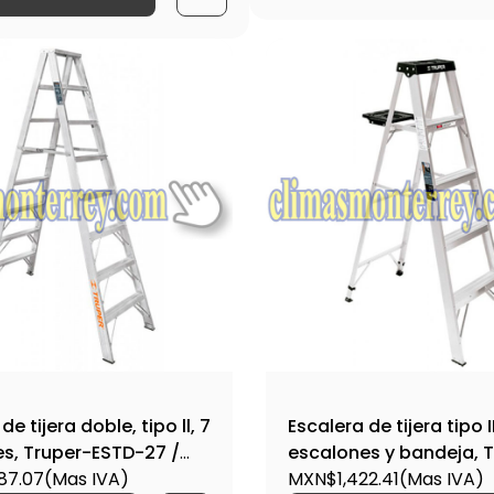
de tijera doble, tipo ll, 7
Escalera de tijera tipo II
s, Truper-ESTD-27 /
escalones y bandeja, 
87.07
(Mas IVA)
EST-34 / 16742
MXN$1,422.41
(Mas IVA)