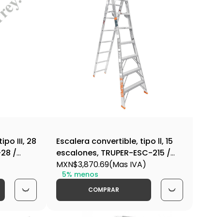
ipo III, 28
Escalera convertible, tipo ll, 15
-28 /
escalones, TRUPER-ESC-215 /
16747
MXN$3,870.69
(Mas IVA)
5% menos
COMPRAR