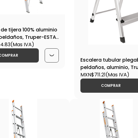
 de tijera 100% aluminio
 5 peldaños, Truper-ESTA-
39
4.83
(Mas IVA)
COMPRAR
Escalera tubular plegab
peldaños, aluminio, Tr
ESTU-2A / 16763
MXN$711.21
(Mas IVA)
COMPRAR