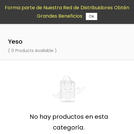
Saltar al
Forma parte de Nuestra Red de Distribuidores Obtén
contenido
Grandes Beneficios
principal
Ok
Yeso
( 0 Products Available )
No hay productos en esta
categoría.