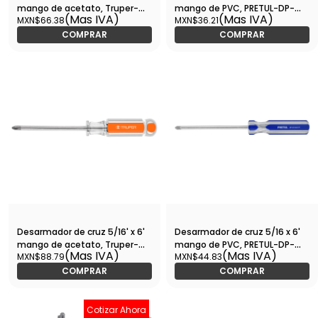
mango de acetato, Truper-
mango de PVC, PRETUL-DP-
(Mas IVA)
(Mas IVA)
MXN$66.38
MXN$36.21
DP-1/4X8 / 14080
1/4X8TP / 21475
COMPRAR
COMPRAR
Desarmador de cruz 5/16' x 6'
Desarmador de cruz 5/16 x 6'
mango de acetato, Truper-
mango de PVC, PRETUL-DP-
(Mas IVA)
(Mas IVA)
MXN$88.79
MXN$44.83
DP-5/16X6 / 14083
5/16X6TP / 21470
COMPRAR
COMPRAR
Cotizar Ahora