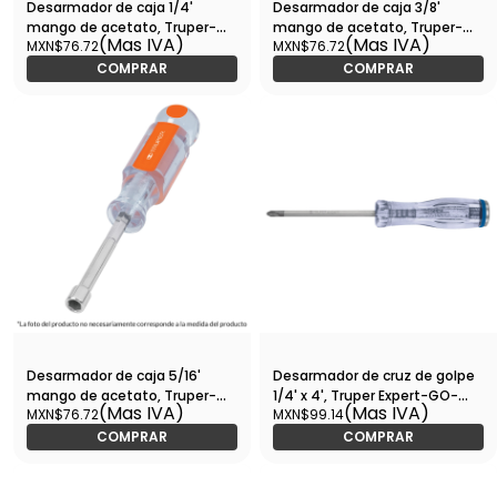
Desarmador de caja 1/4'
Desarmador de caja 3/8'
mango de acetato, Truper-
mango de acetato, Truper-
(Mas IVA)
(Mas IVA)
MXN$76.72
MXN$76.72
DJ-1/4 / 14122
DJ-3/8 / 14128
COMPRAR
COMPRAR
Desarmador de caja 5/16'
Desarmador de cruz de golpe
mango de acetato, Truper-
1/4' x 4', Truper Expert-GO-
(Mas IVA)
(Mas IVA)
MXN$76.72
MXN$99.14
DJ-5/16 / 14125
1/4X4C / 14146
COMPRAR
COMPRAR