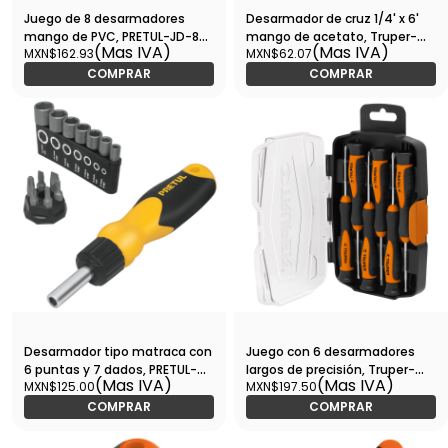
Juego de 8 desarmadores
Desarmador de cruz 1/4' x 6'
mango de PVC, PRETUL-JD-8TP
mango de acetato, Truper-
(Mas IVA)
(Mas IVA)
MXN$162.93
MXN$62.07
/ 20213
DP-1/4X6 / 14077
COMPRAR
COMPRAR
Desarmador tipo matraca con
Juego con 6 desarmadores
6 puntas y 7 dados, PRETUL-
largos de precisión, Truper-
(Mas IVA)
(Mas IVA)
MXN$125.00
MXN$197.50
DES-14P / 22974
JOY-6L / 14156
COMPRAR
COMPRAR