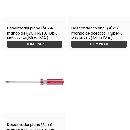
Desarmador plano 1/4 x 4'
Desarmador plano 1/4' x 6'
mango de PVC, PRETUL-DR-
mango de acetato, Truper-
(Mas IVA)
(Mas IVA)
MXN$27.59
MXN$62.07
1/4X4TP / 21459
DR-1/4X6 / 13999
COMPRAR
COMPRAR
Desarmador plano 1/4 x 6'
mango de PVC, PRETUL-DR-