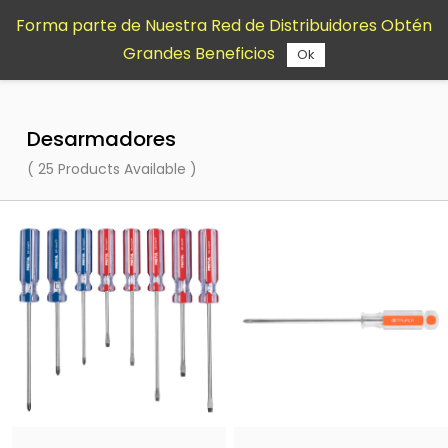
Saltar al
Forma parte de Nuestra Red de Distribuidores Obtén
contenido
Grandes Beneficios
principal
Ok
Desarmadores
( 25 Products Available )