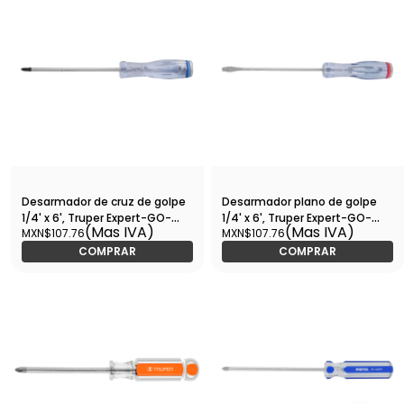
Desarmador de cruz de golpe
Desarmador plano de golpe
1/4' x 6', Truper Expert-GO-
1/4' x 6', Truper Expert-GO-
(Mas IVA)
(Mas IVA)
MXN$107.76
MXN$107.76
1/4X6C / 14149
1/4X6P / 14161
COMPRAR
COMPRAR