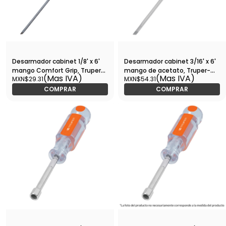
Desarmador cabinet 1/8' x 6'
Desarmador cabinet 3/16' x 6'
mango Comfort Grip, Truper-
mango de acetato, Truper-
(Mas IVA)
(Mas IVA)
MXN$29.31
MXN$54.31
DG-1/8X6B / 14025
DG-3/16X6 / 14038
COMPRAR
COMPRAR