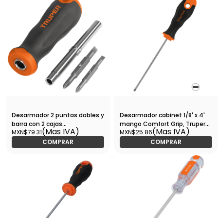
Desarmador 2 puntas dobles y
Desarmador cabinet 1/8' x 4'
barra con 2 cajas
mango Comfort Grip, Truper-
(Mas IVA)
(Mas IVA)
MXN$79.31
MXN$25.86
hexagonales-DT-4 / 14200
DG-1/8X4B / 14019
COMPRAR
COMPRAR