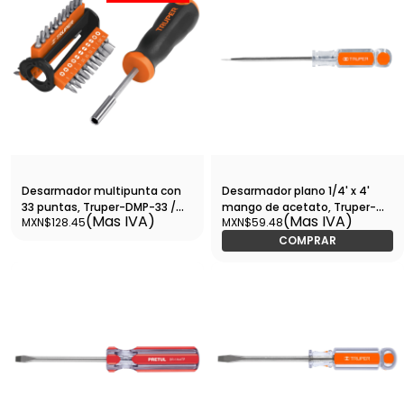
Desarmador multipunta con
Desarmador plano 1/4' x 4'
33 puntas, Truper-DMP-33 /
mango de acetato, Truper-
(Mas IVA)
(Mas IVA)
MXN$128.45
MXN$59.48
13595
DR-1/4X4 / 13996
COMPRAR