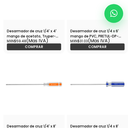
Desarmador de cruz 1/4' x 4'
Desarmador de cruz 1/4 x 6'
mango de acetato, Truper-
mango de PVC, PRETUL-DP-
(Mas IVA)
(Mas IVA)
MXN$59.48
MXN$31.03
DP-1/4X4 / 14074
1/4X6TP / 21477
COMPRAR
COMPRAR
Desarmador de cruz 1/4' x 8'
Desarmador de cruz 1/4 x 8'