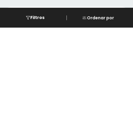
Eventos
Filtros
Ordenar por
Cursos
Descarga de REPSE
Software de LG
Asistencia
Paginas