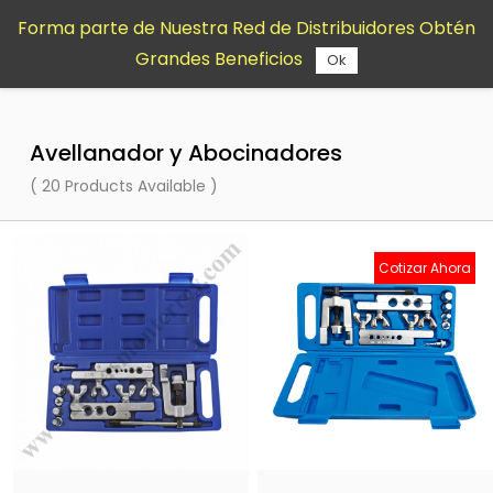
Saltar al
Forma parte de Nuestra Red de Distribuidores Obtén
contenido
Grandes Beneficios
principal
Ok
Avellanador y Abocinadores
( 20 Products Available )
Cotizar Ahora