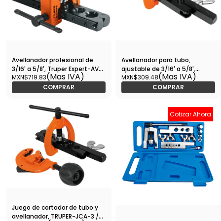
Avellanador profesional de
Avellanador para tubo,
3/16' a 5/8', Truper Expert-AVE-
ajustable de 3/16' a 5/8',
(Mas IVA)
(Mas IVA)
MXN$719.83
MXN$309.48
X / 12865
TRUPER-JAV-7 / 12868
COMPRAR
COMPRAR
Cotizar Ahora
Juego de cortador de tubo y
avellanador, TRUPER-JCA-3 /