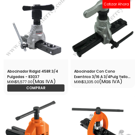
Cotizar Ahora
Abocinador Ridgid 458R 3/4
Abocinador Con Cono
Pulgadas - 83037
Exentrico 3/16 A 3/4Pulg Yellow
(Mas IVA)
(Mas IVA)
MXN$5,577.00
MXN$3,335.00
Jacket - 60295
COMPRAR