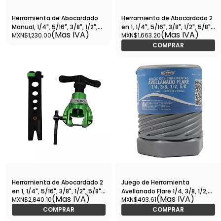
Herramienta de Abocardado
Herramienta de Abocardado 2
Manual, 1/4", 5/16", 3/8", 1/2",
en 1, 1/4", 5/16", 3/8", 1/2", 5/8",
(Mas IVA)
(Mas IVA)
MXN$1,230.00
MXN$1,663.20
5/8", 3/4" - WIP-EF-2
3/4" - WIP-EF-2L
COMPRAR
Herramienta de Abocardado 2
Juego de Herramienta
en 1, 1/4", 5/16", 3/8", 1/2", 5/8",
Avellanado Flare 1/4, 3/8, 1/2,
(Mas IVA)
(Mas IVA)
MXN$2,840.10
MXN$493.61
3/4" - WIP-EF-2LK
5/8 - CXAVFL
COMPRAR
COMPRAR