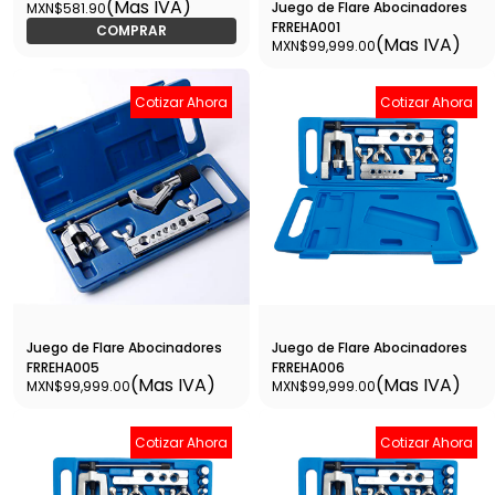
(Mas IVA)
Juego de Flare Abocinadores
MXN$581.90
12871
FRREHA001
COMPRAR
(Mas IVA)
MXN$99,999.00
Cotizar Ahora
Cotizar Ahora
Juego de Flare Abocinadores
Juego de Flare Abocinadores
FRREHA005
FRREHA006
(Mas IVA)
(Mas IVA)
MXN$99,999.00
MXN$99,999.00
Cotizar Ahora
Cotizar Ahora