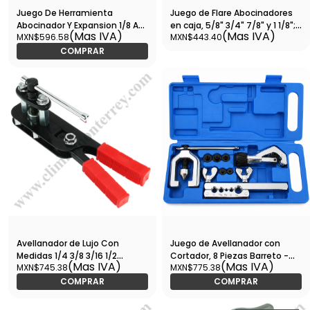
Juego De Herramienta
Juego de Flare Abocinadores
Abocinador Y Expansion 1/8 A
en caja, 5/8" 3/4" 7/8" y 1 1/8";
(Mas IVA)
(Mas IVA)
MXN$596.58
MXN$443.40
3/4Pulg / Cluxer - CT-275-L
45°; CT-203 - FRREHA003
COMPRAR
Avellanador de Lujo Con
Juego de Avellanador con
Medidas 1/4 3/8 3/16 1/2
Cortador, 8 Piezas Barreto -
(Mas IVA)
(Mas IVA)
MXN$745.38
MXN$775.38
5/8&quot;, Barreto - 2913 - FT-
FTD-240
220
COMPRAR
COMPRAR