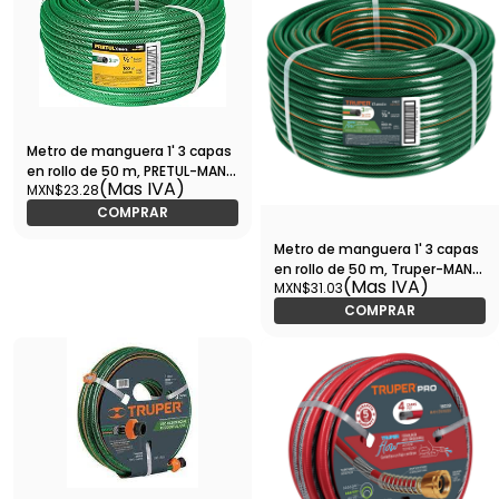
Metro de manguera 1' 3 capas
en rollo de 50 m, PRETUL-MAN-
(Mas IVA)
MXN$23.28
1PR / 20601
COMPRAR
Metro de manguera 1' 3 capas
en rollo de 50 m, Truper-MAN-
(Mas IVA)
MXN$31.03
1R / 19875
COMPRAR