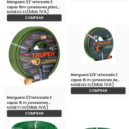
Manguera 1/2' reforzada 3
capas 15m conexiones plást,
(Mas IVA)
MXN$133.62
PRETUL-MAN-15X1/2PR / 25017
COMPRAR
Manguera 5/8' reforzada 3
capas 15 m conexiones de
(Mas IVA)
MXN$283.62
metal - 16036 - MAN-15X5/8R -
Caja con 5 Pieza – Master 0
COMPRAR
Manguera 1/2'reforzada 3
capas 15 m conexiones
(Mas IVA)
MXN$171.55
plásticas-MAN-15X1/2RE /
16051
COMPRAR