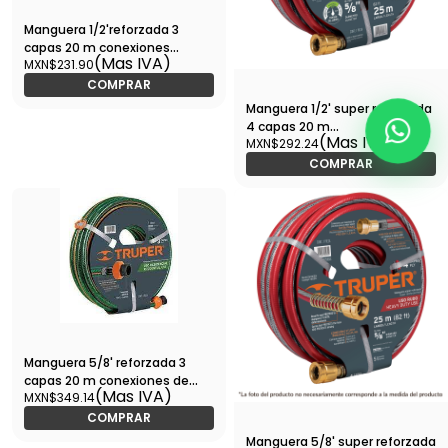
Manguera 1/2'reforzada 3
capas 20 m conexiones
(Mas IVA)
MXN$231.90
plásticas-MAN-20X1/2RE /
16052
COMPRAR
Manguera 1/2' super reforzada
4 capas 20 m
(Mas IVA)
MXN$292.24
conexiones metal-MAN-
20x1/2X / 19792
COMPRAR
Manguera 5/8' reforzada 3
capas 20 m conexiones de
(Mas IVA)
MXN$349.14
metal - 16037 - MAN-20X5/8R
- Caja con 5 Pieza – Master 0
COMPRAR
Manguera 5/8' super reforzada