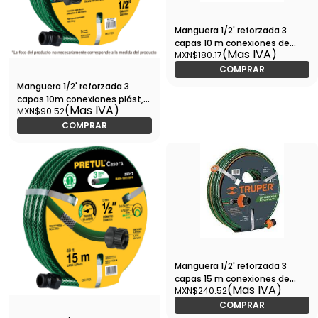
Manguera 1/2' reforzada 3
capas 10 m conexiones de
(Mas IVA)
MXN$180.17
metal-MAN-10X1/2R / 16030
COMPRAR
Manguera 1/2' reforzada 3
capas 10m conexiones plást,
(Mas IVA)
MXN$90.52
PRETUL-MAN-10X1/2PR / 25016
COMPRAR
Manguera 1/2' reforzada 3
capas 15 m conexiones de
(Mas IVA)
MXN$240.52
metal-MAN-15X1/2R / 16031
COMPRAR