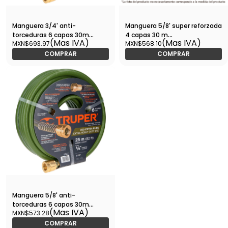
Manguera 3/4' anti-
Manguera 5/8' super reforzada
torceduras 6 capas 30m
4 capas 30 m
(Mas IVA)
(Mas IVA)
MXN$693.97
MXN$568.10
conexiones d/metal-MAN-
conexiones metal-MAN-
30X3/4XX / 100148
30X5/8X / 16040
COMPRAR
COMPRAR
Manguera 5/8' anti-
torceduras 6 capas 30m
(Mas IVA)
MXN$573.28
conexiones d/metal-MAN-
30X5/8XX / 19744
COMPRAR