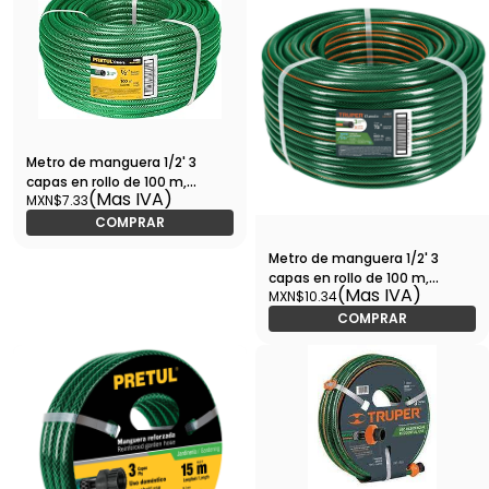
Metro de manguera 1/2' 3
capas en rollo de 100 m,
(Mas IVA)
MXN$7.33
PRETUL-MAN-1/2PR / 25046
COMPRAR
Metro de manguera 1/2' 3
capas en rollo de 100 m,
(Mas IVA)
MXN$10.34
Truper-MAN-1/2R / 19857
COMPRAR