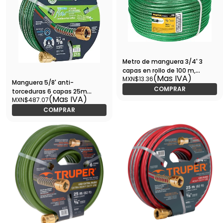
Metro de manguera 3/4' 3
capas en rollo de 100 m,
(Mas IVA)
MXN$13.36
PRETUL-MAN-3/4PR / 20599
Manguera 5/8' anti-
COMPRAR
torceduras 6 capas 25m
(Mas IVA)
MXN$487.07
conexiones d/metal-MAN-
25x5/8XX / 19702
COMPRAR