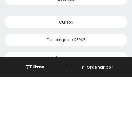
Cursos
Descarga de REPSE
Software de LG
Filtros
Ordenar por
Asistencia
Paginas
© 2023 Servi Climas y Calefacciones Monterrey
Aqua Aero
Powered by Climasmonterrey.com