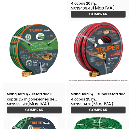
4 capas 20 m
(Mas IVA)
MXN$409.48
conexiones metal-MAN-
20X5/8X / 16035
COMPRAR
Manguera 1/2' reforzada 3
Manguera 5/8' super reforzada
capas 25 m conexiones de
4 capas 25 m
(Mas IVA)
(Mas IVA)
MXN$331.90
MXN$504.31
metal-MAN-25X1/2R / 16033
conexiones metal-MAN-
25X5/8X / 16039
COMPRAR
COMPRAR