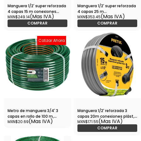
Manguera 1/2' super reforzada
Manguera 1/2' super reforzada
4 capas 15 m conexiones
4 capas 25 m
(Mas IVA)
(Mas IVA)
MXN$249.14
MXN$353.45
metal-MAN-15X1/2X / 19791
conexiones metal-MAN-
25x1/2X / 19793
COMPRAR
COMPRAR
Cotizar Ahora
Metro de manguera 3/4' 3
Manguera 1/2' reforzada 3
capas en rollo de 100 m,
capas 20m conexiones plást,
(Mas IVA)
(Mas IVA)
MXN$20.69
MXN$171.55
Truper-MAN-3/4R / 19859
PRETUL-MAN-20X1/2PR / 25018
COMPRAR