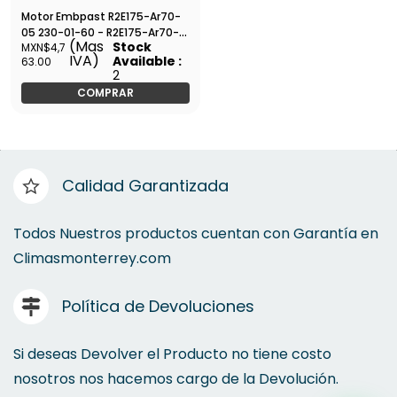
Motor Embpast R2E175-Ar70-
05 230-01-60 - R2E175-Ar70-
(Mas
Stock
MXN$4,7
05
IVA)
Available :
63.00
2
COMPRAR
Calidad Garantizada
Todos Nuestros productos cuentan con Garantía en
Climasmonterrey.com
Política de Devoluciones
Si deseas Devolver el Producto no tiene costo
nosotros nos hacemos cargo de la Devolución.