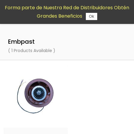
Saltar al
Forma parte de Nuestra Red de Distribuidores Obtén
contenido
Grandes Beneficios
principal
Ok
Embpast
( 1 Products Available )