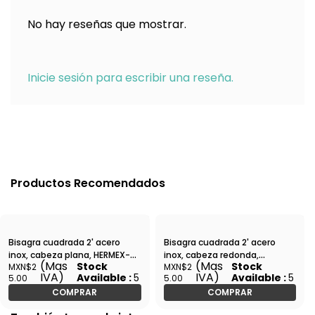
No hay reseñas que mostrar.
Inicie sesión para escribir una reseña.
Productos Recomendados
Bisagra cuadrada 2' acero
Bisagra cuadrada 2' acero
inox, cabeza plana, HERMEX-
inox, cabeza redonda,
(Mas
(Mas
Stock
Stock
MXN$2
MXN$2
BC-204P / 43225
HERMEX-BC-204R / 43220
IVA)
IVA)
Available :
5
Available :
5
5.00
5.00
COMPRAR
COMPRAR