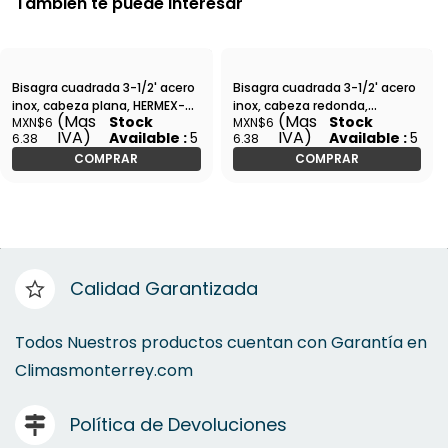
También te puede interesar
Bisagra cuadrada 3-1/2' acero
Bisagra cuadrada 3-1/2' acero
inox, cabeza plana, HERMEX-
inox, cabeza redonda,
(Mas
(Mas
Stock
Stock
MXN$6
MXN$6
BC-354P / 43228
HERMEX-BC-354R / 43223
IVA)
IVA)
Available :
5
Available :
5
6.38
6.38
COMPRAR
COMPRAR
Calidad Garantizada
Todos Nuestros productos cuentan con Garantía en
Climasmonterrey.com
Política de Devoluciones