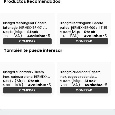
Productos Recomendados
Bisagra rectangular 1' acero
Bisagra rectangular 1' acero
latonado, HERMEX-BR-101 /
pulido, HERMEX-BR-100 / 43185
(Mas
(Mas
Stock
Stock
MXN$3
MXN$2
43192
IVA)
IVA)
Available :
5
Available :
5
.36
.84
COMPRAR
COMPRAR
También te puede interesar
Bisagra cuadrada 2' acero
Bisagra cuadrada 2' acero
inox, cabeza plana, HERMEX-
inox, cabeza redonda,
(Mas
(Mas
Stock
Stock
MXN$2
MXN$2
BC-204P / 43225
HERMEX-BC-204R / 43220
IVA)
IVA)
Available :
5
Available :
5
5.00
5.00
COMPRAR
COMPRAR