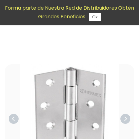
Saltar al
Forma parte de Nuestra Red de Distribuidores Obtén
contenido
Grandes Beneficios
principal
Ok