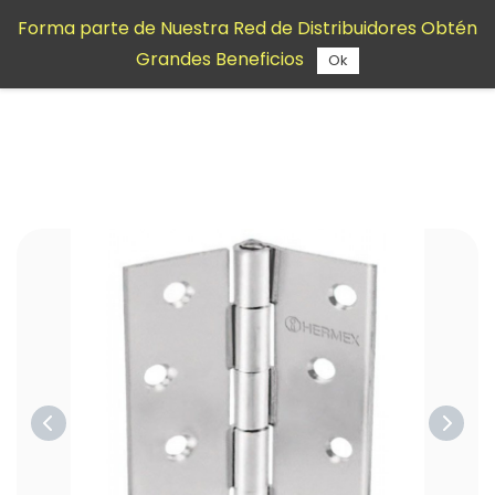
Saltar al
Forma parte de Nuestra Red de Distribuidores Obtén
contenido
Grandes Beneficios
principal
Ok