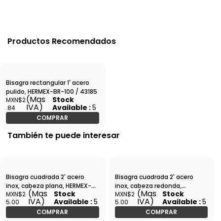
Productos Recomendados
Bisagra rectangular 1' acero
pulido, HERMEX-BR-100 / 43185
(Mas
Stock
MXN$2
IVA)
Available :
5
.84
COMPRAR
También te puede interesar
Bisagra cuadrada 2' acero
Bisagra cuadrada 2' acero
inox, cabeza plana, HERMEX-
inox, cabeza redonda,
(Mas
(Mas
Stock
Stock
MXN$2
MXN$2
BC-204P / 43225
HERMEX-BC-204R / 43220
IVA)
IVA)
Available :
5
Available :
5
5.00
5.00
COMPRAR
COMPRAR