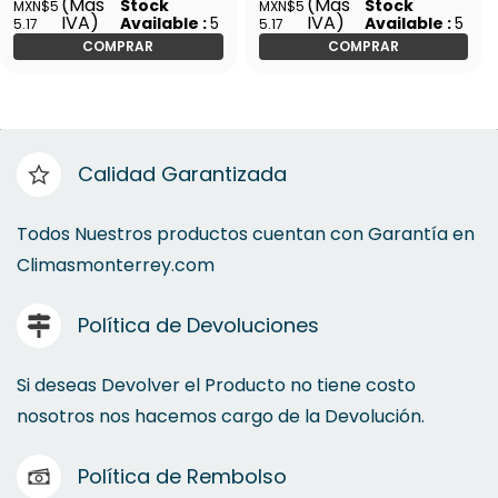
(Mas
(Mas
Stock
Stock
MXN$5
MXN$5
BC-304P / 43227
HERMEX-BC-304R / 43222
IVA)
IVA)
Available :
5
Available :
5
5.17
5.17
COMPRAR
COMPRAR
Calidad Garantizada
Todos Nuestros productos cuentan con Garantía en
Climasmonterrey.com
Política de Devoluciones
Si deseas Devolver el Producto no tiene costo
nosotros nos hacemos cargo de la Devolución.
Política de Rembolso