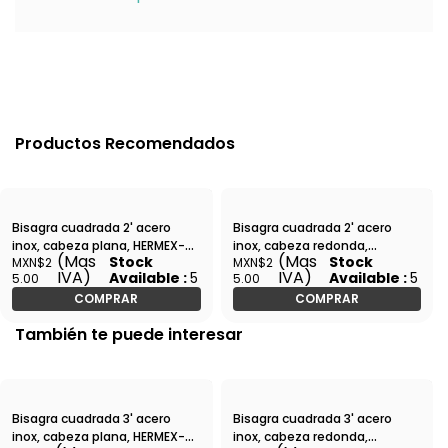
Productos Recomendados
Bisagra cuadrada 2' acero
Bisagra cuadrada 2' acero
inox, cabeza plana, HERMEX-
inox, cabeza redonda,
(Mas
(Mas
Stock
Stock
MXN$2
MXN$2
BC-204P / 43225
HERMEX-BC-204R / 43220
IVA)
IVA)
Available :
5
Available :
5
5.00
5.00
COMPRAR
COMPRAR
También te puede interesar
Bisagra cuadrada 3' acero
Bisagra cuadrada 3' acero
inox, cabeza plana, HERMEX-
inox, cabeza redonda,