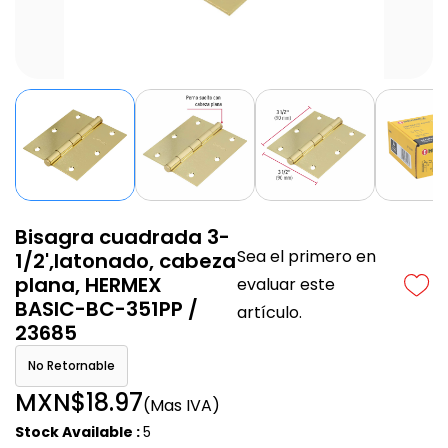
Bisagra cuadrada 3-
Sea el primero en
1/2',latonado, cabeza
plana, HERMEX
evaluar este
BASIC-BC-351PP /
artículo.
23685
No Retornable
MXN$18.97
(Mas IVA)
Stock Available :
5