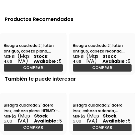
Productos Recomendados
Bisagra cuadrada 2', latón
Bisagra cuadrada 2', latón
antiguo, cabeza plana,
antiguo, cabeza redonda,
(Mas
(Mas
Stock
Stock
MXN$1
MXN$1
HERMEX-BC-202P / 43249
HERMEX-BC-202R / 43244
IVA)
IVA)
Available :
5
Available :
5
4.66
4.66
COMPRAR
COMPRAR
También te puede interesar
Bisagra cuadrada 2' acero
Bisagra cuadrada 2' acero
inox, cabeza plana, HERMEX-
inox, cabeza redonda,
(Mas
(Mas
Stock
Stock
MXN$2
MXN$2
BC-204P / 43225
HERMEX-BC-204R / 43220
IVA)
IVA)
Available :
5
Available :
5
5.00
5.00
COMPRAR
COMPRAR