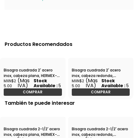
Productos Recomendados
Bisagra cuadrada 2' acero
Bisagra cuadrada 2' acero
inox, cabeza plana, HERMEX-
inox, cabeza redonda,
(Mas
(Mas
Stock
Stock
MXN$2
MXN$2
BC-204P / 43225
HERMEX-BC-204R / 43220
IVA)
IVA)
Available :
5
Available :
5
5.00
5.00
COMPRAR
COMPRAR
También te puede interesar
Bisagra cuadrada 2-1/2' acero
Bisagra cuadrada 2-1/2' acero
inox, cabeza plana, HERMEX-
inox, cabeza redonda,