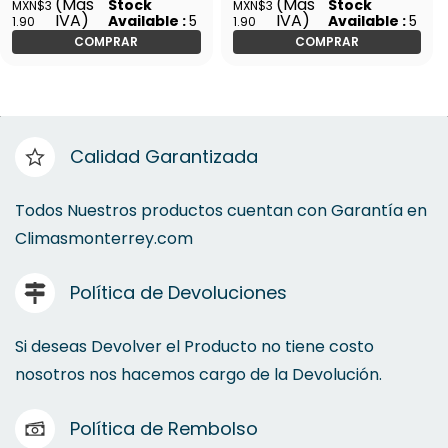
(Mas
(Mas
Stock
Stock
MXN$3
MXN$3
BC-254P / 43226
HERMEX-BC-254R / 43221
IVA)
IVA)
Available :
5
Available :
5
1.90
1.90
COMPRAR
COMPRAR
Calidad Garantizada
Todos Nuestros productos cuentan con Garantía en
Climasmonterrey.com
Política de Devoluciones
Si deseas Devolver el Producto no tiene costo
nosotros nos hacemos cargo de la Devolución.
Política de Rembolso