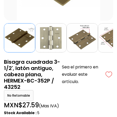
Bisagra cuadrada 3-
Sea el primero en
1/2', latón antiguo,
cabeza plana,
evaluar este
HERMEX-BC-352P /
artículo.
43252
No Retornable
MXN$27.59
(Mas IVA)
Stock Available :
5