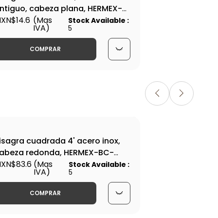
ntiguo, cabeza plana, HERMEX-
ant
C-202P / 43249
XN$14.6
(Mas
HER
MXN
Stock Available :
IVA)
5
6
COMPRAR
isagra cuadrada 4' acero inox,
Bis
abeza redonda, HERMEX-BC-
cro
04R / 43224
XN$83.6
(Mas
431
MXN
Stock Available :
IVA)
5
31
COMPRAR