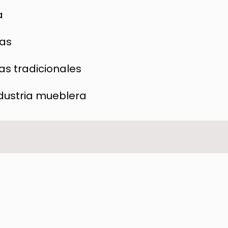
a
das
s tradicionales
ndustria mueblera