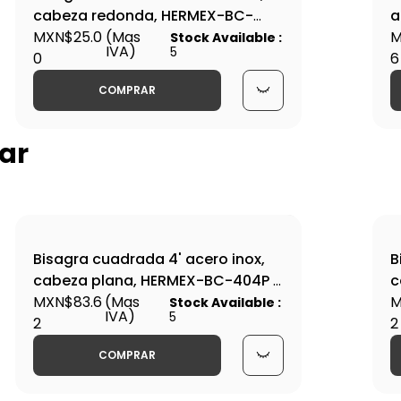
cabeza redonda, HERMEX-BC-
a
204R / 43220
MXN$25.0
(Mas
B
M
Stock Available :
IVA)
5
0
6
COMPRAR
ar
Bisagra cuadrada 4' acero inox,
B
cabeza plana, HERMEX-BC-404P /
c
43229
MXN$83.6
(Mas
4
M
Stock Available :
IVA)
5
2
2
COMPRAR