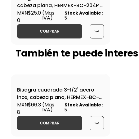
cabeza plana, HERMEX-BC-204P /
43225
MXN$25.0
(Mas
Stock Available :
IVA)
5
0
COMPRAR
También te puede interes
Bisagra cuadrada 3-1/2' acero
inox, cabeza plana, HERMEX-BC-
354P / 43228
MXN$66.3
(Mas
Stock Available :
IVA)
5
8
COMPRAR