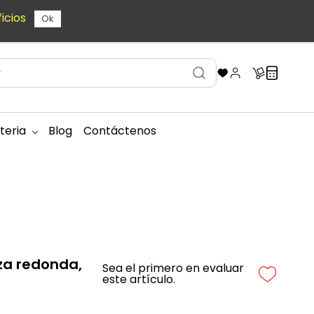
icios
Ok
teria
Blog
Contáctenos
za redonda,
Sea el primero en evaluar
este artículo.