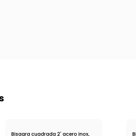
s
Bisagra cuadrada 2' acero inox,
B