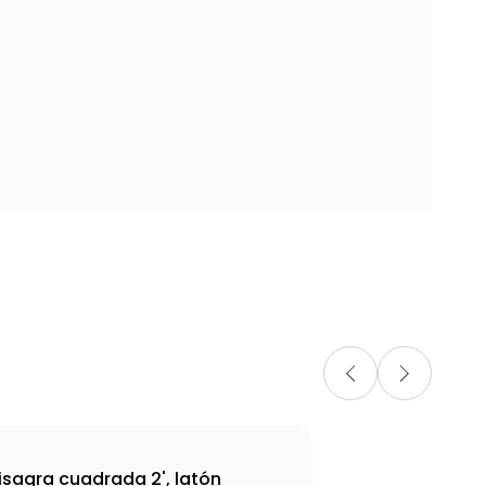
isagra cuadrada 2', latón
Bis