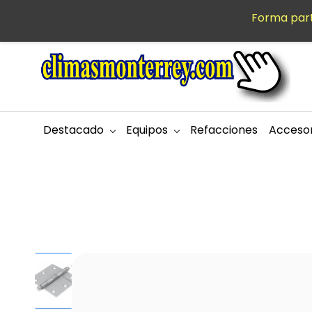
Saltar al
Forma part
MXN
contenido
principal
Destacado
Equipos
Refacciones
Accesor