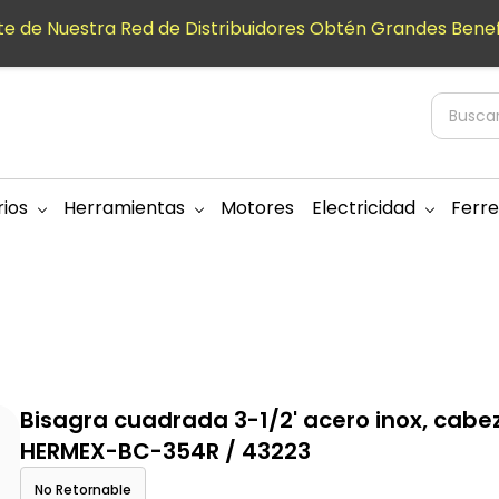
e de Nuestra Red de Distribuidores Obtén Grandes Benef
ios
Herramientas
Motores
Electricidad
Ferre
Bisagra cuadrada 3-1/2' acero inox, cabe
HERMEX-BC-354R / 43223
No Retornable