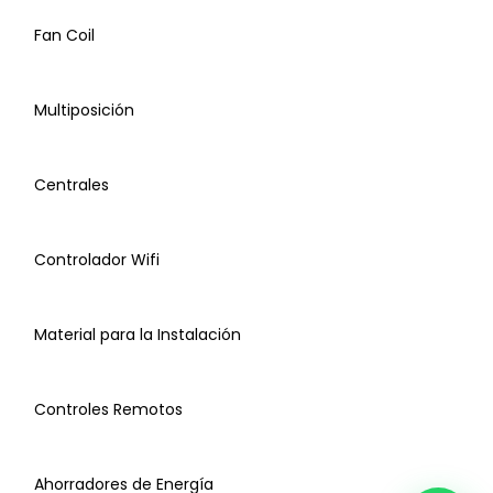
Fan Coil
Minisplit
Multiposición
Ventanas
Centrales
Piso Techo
Controlador Wifi
Cassette
Material para la Instalación
Fan & Coil
Controles Remotos
Multiposición
Ahorradores de Energía