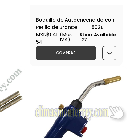
Boquilla de Autoencendido con
Perilla de Bronce - HT-802B
MXN$541.
(Mas
Stock Available
IVA)
:
27
54
COMPRAR