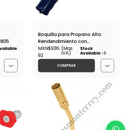
Boquilla para Propano Alto
-805
Rendendimiento con
Autoencendido Electronico -
MXN$936.
(Mas
vailable
Stock
IVA)
Available :
6
HT-8088
92
COMPRAR