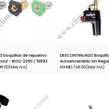
3 boquillas de repuesto
DESCONTINUADO Boquill
ava2 - BOQ-2200 / 16693
Autoencendido sin Regul
6.00
(Mas IVA)
TS4000, BUSCAR MODELO
MXN$1,748.00
(Mas IVA)
8088