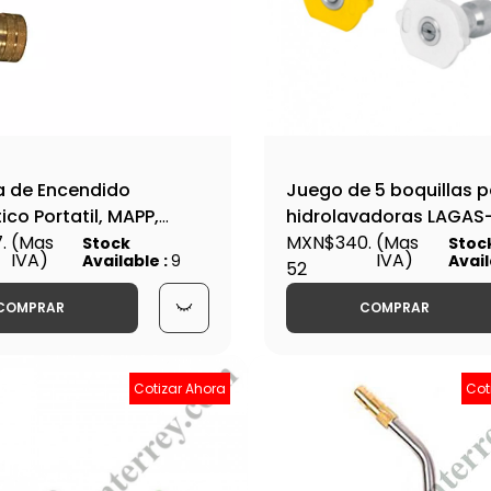
a de Encendido
Juego de 5 boquillas 
co Portatil, MAPP,
hidrolavadoras LAGAS
 GLP - WIP-HT-3
.
(Mas
3300-BOQ-LAGAS / 12
MXN$340.
(Mas
Stock
Stoc
IVA)
IVA)
Available :
9
Avail
52
COMPRAR
COMPRAR
Cotizar Ahora
Cot