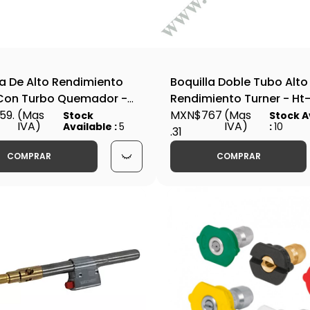
la De Alto Rendimiento
Boquilla Doble Tubo Alto
 Con Turbo Quemador -
Rendimiento Turner - Ht
3
59.
(Mas
MXN$767
(Mas
Stock
Stock A
IVA)
IVA)
Available :
5
:
10
.31
COMPRAR
COMPRAR