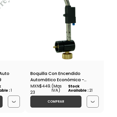
 Auto
Boquilla Con Encendido
9
Automático Económica -
HTGB-802B
MXN$449.
(Mas
k
Stock
IVA)
able :
1
Available :
21
23
COMPRAR