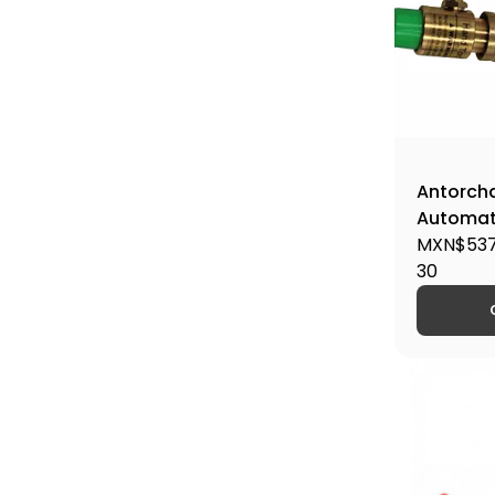
Antorch
Automati
Propano,
MXN$537
30