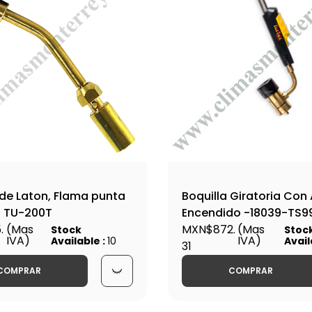
 de Laton, Flama punta
Boquilla Giratoria Con
- TU-200T
Encendido -18039-TS9
.
(Mas
MXN$872.
(Mas
Stock
Stoc
IVA)
IVA)
Available :
10
Avail
31
COMPRAR
COMPRAR