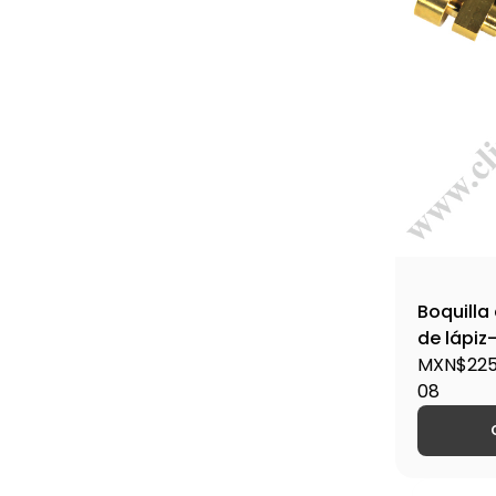
Boquilla
de lápiz
MXN$225
08