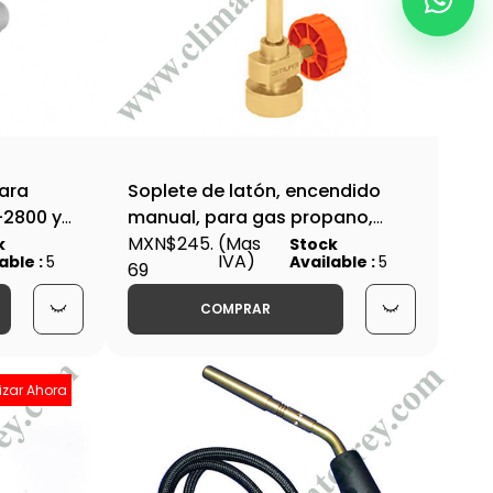
para
Soplete de latón, encendido
-2800 y
manual, para gas propano,
896
TRUPER-MECH-PR / 18257
MXN$245.
(Mas
k
Stock
IVA)
able :
5
Available :
5
69
COMPRAR
izar Ahora