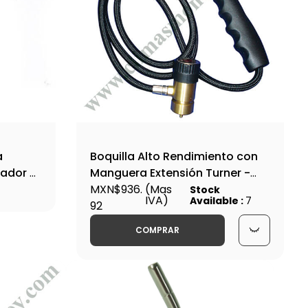
a
Boquilla Alto Rendimiento con
ador -
Manguera Extensión Turner -
 HT-
Ht-8387
MXN$936.
(Mas
Stock
IVA)
Available :
7
92
COMPRAR