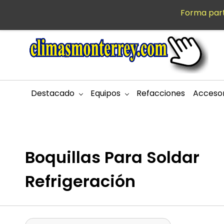
Saltar al
Forma part
MXN
contenido
principal
Destacado
Equipos
Refacciones
Accesor
Boquillas Para Soldar
Refrigeración