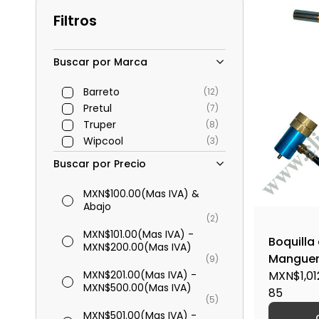
Filtros
Buscar por Marca
Barreto
(12)
Pretul
(7)
Truper
(8)
Wipcool
(3)
Buscar por Precio
MXN$100.00
(Mas IVA)
&
Abajo
(2)
MXN$101.00
(Mas IVA)
-
Boquilla
MXN$200.00
(Mas IVA)
Manguer
(9)
MXN$201.00
(Mas IVA)
-
MXN$1,01
MXN$500.00
(Mas IVA)
85
(5)
MXN$501.00
(Mas IVA)
-