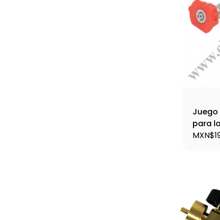
Juego 
para l
MXN$19