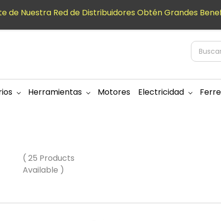
e de Nuestra Red de Distribuidores Obtén Grandes Benef
ios
Herramientas
Motores
Electricidad
Ferre
( 25 Products
Available )