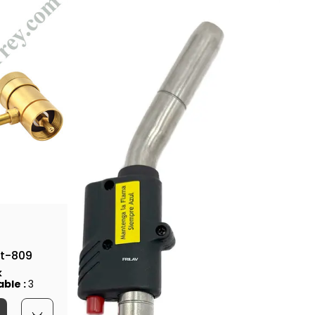
Ht-809
k
able :
3