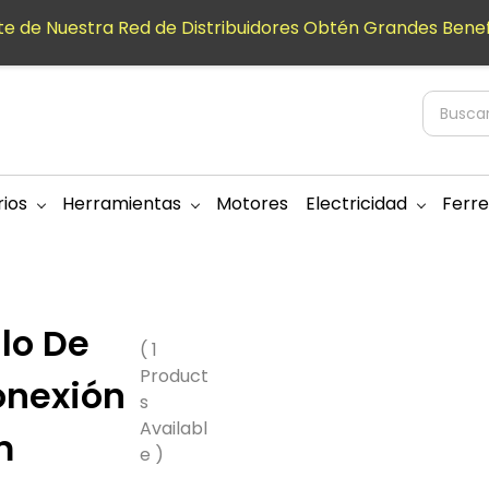
e de Nuestra Red de Distribuidores Obtén Grandes Benef
ios
Herramientas
Motores
Electricidad
Ferre
lo De
( 1
Product
onexión
s
Availabl
m
e )