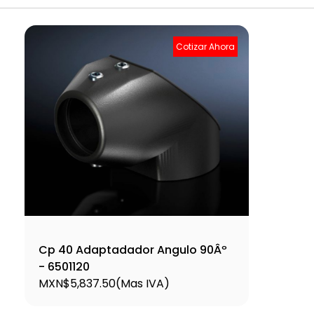
Cotizar Ahora
Cp 40 Adaptadador Angulo 90Âº
- 6501120
MXN$5,837.50
(Mas IVA)