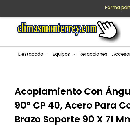
Saltar al
Forma part
MXN
contenido
principal
Destacado
Equipos
Refacciones
Accesor
Acoplamiento Con Ángu
90° CP 40, Acero Para C
Brazo Soporte 90 X 71 M