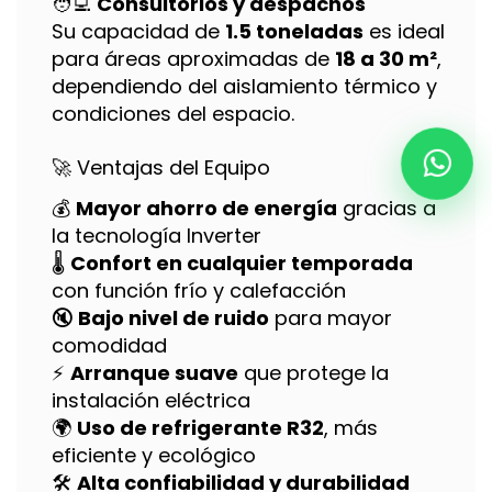
🧑‍💻
Consultorios y despachos
Su capacidad de
1.5 toneladas
es ideal
para áreas aproximadas de
18 a 30 m²
,
dependiendo del aislamiento térmico y
condiciones del espacio.
🚀 Ventajas del Equipo
💰
Mayor ahorro de energía
gracias a
la tecnología Inverter
🌡️
Confort en cualquier temporada
con función frío y calefacción
🔇
Bajo nivel de ruido
para mayor
comodidad
⚡
Arranque suave
que protege la
instalación eléctrica
🌍
Uso de refrigerante R32
, más
eficiente y ecológico
🛠️
Alta confiabilidad y durabilidad