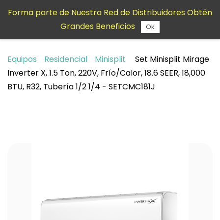
Saltar al
Forma parte de Nuestra Red de Distribuidores Obtén
contenido
Grandes Beneficios
principal
Ok
Equipos
Residencial
Minisplit
Set Minisplit Mirage
Inverter X, 1.5 Ton, 220V, Frío/Calor, 18.6 SEER, 18,000
BTU, R32, Tubería 1/2 1/4 - SETCMC181J