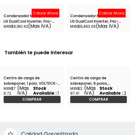
Cotizar Ahora
Cotizar Ahora
Condensador Minisplit Smart
Condensador Minisplit Smart
LG DualCool Inverter, Frio-
LG DualCool Inverter, Frio-
(Mas IVA)
(Mas IVA)
MXN$6,180.42
MXN$6,463.06
Calor, 1 TON , 220V, 17.5 SEER -
Calor, 1 TON, 110V, 18.5 SEER -
CVM122H9
CVM121H9
También te puede interesar
Centro de carga de
Centro de carga de
sobreponer, 1 polo, VOLTECK-
sobreponer, 6 polos,
(Mas
(Mas
Stock
Stock
MXN$7
MXN$2
CCS-1 / 47193
VOLTECK-CCS-6 / 47332
IVA)
IVA)
Available :
1
Available :
2
6.72
97.41
COMPRAR
COMPRAR
Calidad Garantizada