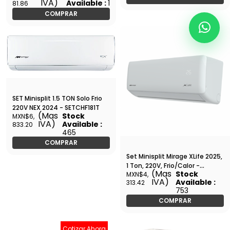
IVA)
Available :
1
81.86
Tubería 1/2 1/4 - SETCMC181V
COMPRAR
SET Minisplit 1.5 TON Solo Frio
220V NEX 2024 - SETCHF181T
(Mas
Stock
MXN$6,
IVA)
Available :
833.20
465
COMPRAR
Set Minisplit Mirage XLife 2025,
1 Ton, 220V, Frio/Calor -
(Mas
Stock
MXN$4,
SETCLC121J
IVA)
Available :
313.42
753
COMPRAR
Cotizar Ahora