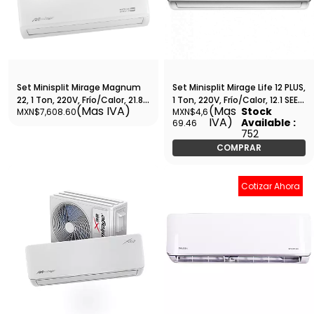
Set Minisplit Mirage Magnum
Set Minisplit Mirage Life 12 PLUS,
22, 1 Ton, 220V, Frío/Calor, 21.8
1 Ton, 220V, Frío/Calor, 12.1 SEER,
(Mas IVA)
(Mas
Stock
MXN$7,608.60
MXN$4,6
SEER, 12,000 BTU, R410A,
12,000 BTU, R410A, Tubería 1/2
IVA)
Available :
69.46
Tubería 1/2 1/4 - SETCMC121V
1/4 - SETCLC121T
752
COMPRAR
Cotizar Ahora