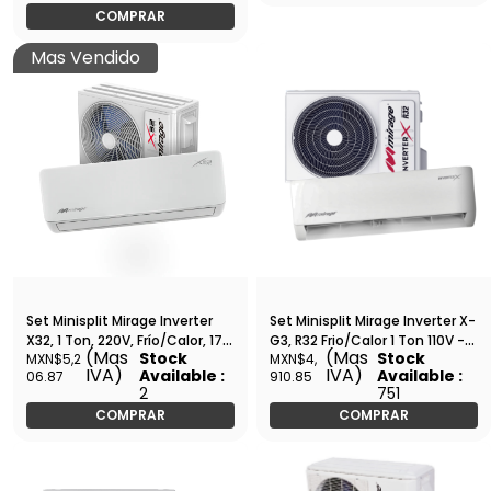
COMPRAR
Mas Vendido
Set Minisplit Mirage Inverter
Set Minisplit Mirage Inverter X-
X32, 1 Ton, 220V, Frío/Calor, 17.5
G3, R32 Frio/Calor 1 Ton 110V -
(Mas
(Mas
Stock
Stock
MXN$5,2
MXN$4,
SEER, 12,000 BTU, R32, Tubería
SETCMC120X
IVA)
IVA)
Available :
Available :
06.87
910.85
3/8 1/4 - SETCWC121E
2
751
COMPRAR
COMPRAR