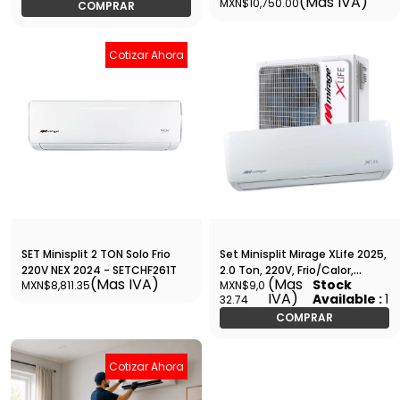
(Mas IVA)
MXN$10,750.00
SEER, WI-FI Incluido -
COMPRAR
SETCMTHI242M
Cotizar Ahora
SET Minisplit 2 TON Solo Frio
Set Minisplit Mirage XLife 2025,
220V NEX 2024 - SETCHF261T
2.0 Ton, 220V, Frio/Calor,
(Mas IVA)
(Mas
Stock
MXN$8,811.35
MXN$9,0
R410A, Tubería 5/8 1/4-
IVA)
Available :
1
32.74
SETCLC261J
COMPRAR
Cotizar Ahora