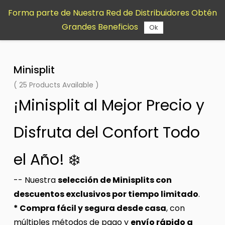
Saltar al
Forma parte de Nuestra Red de Distribuidores Obtén
contenido
Grandes Beneficios
principal
Ok
Minisplit
( 25 Products Available )
¡Minisplit al Mejor Precio y
Disfruta del Confort Todo
el Año! ❄️
-- Nuestra
selección de Minisplits con
descuentos exclusivos por tiempo limitado
.
* Compra fácil y segura desde casa
, con
múltiples métodos de pago y
envío rápido a