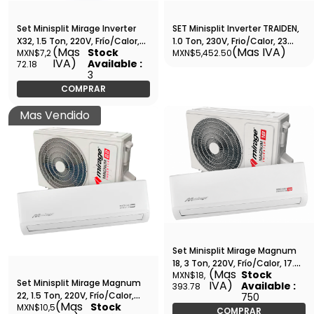
Set Minisplit Mirage Inverter
SET Minisplit Inverter TRAIDEN,
X32, 1.5 Ton, 220V, Frío/Calor,
1.0 Ton, 230V, Frio/Calor, 23
(Mas
(Mas IVA)
Stock
MXN$7,2
MXN$5,452.50
17.5 SEER, 18,000 BTU, R32,
SEER, WI-FI Incluido -
IVA)
Available :
72.18
Tubería 3/8 1/4 - SETCWC181E
SETCMTHI122M
3
COMPRAR
Mas Vendido
Set Minisplit Mirage Magnum
18, 3 Ton, 220V, Frío/Calor, 17.6
(Mas
Stock
MXN$18,
SEER, 36,000 BTU, R410A,
Set Minisplit Mirage Magnum
IVA)
Available :
393.78
Tubería 5/8 3/8 - SETCMC361V
22, 1.5 Ton, 220V, Frío/Calor,
750
(Mas
Stock
MXN$10,5
21.6 SEER, 18,000 BTU, R410A,
COMPRAR