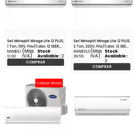
Set Minisplit Mirage Life 12 PLUS,
Set Minisplit Mirage Life 12 PLUS,
1 Ton, 110V, Frío/Calor, 12 SEER,
2 Ton, 220V, Frío/Calor, 12 SEER,
(Mas
(Mas
Stock
Stock
MXN$5,1
MXN$10,0
12,000 BTU, R410A, Tubería 1/2
24,000 BTU, R410A, Tubería 5/8
IVA)
IVA)
Available :
2
Available :
12.93
39.56
1/4 - SETCLC120T
3/8 - SETCLC261T
3
COMPRAR
COMPRAR
Cotizar Ahora