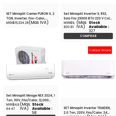
SET Minisplit Carrier PURON X, 2
Set Minisplit Inverter X, R32,
TON, Inverter, Frio-Calor,
Solo Frio 23000 BTU 220 V Color
(Mas IVA)
(Mas
Stock
MXN$15,334.28
MXN$9,
220/1/60, Hasta 19 SEER, R32,
Blanco - SETCMF261J
IVA)
Available :
830.81
WIFI - SET53PXQ243D
327
COMPRAR
Cotizar Ahora
Set Minisplit Mirage NEX 2024, 1
Ton, 110V, Frío/Calor, 12,000
(Mas
Stock
MXN$4,8
BTU, R410A, Tubería 1/2 1/4 -
IVA)
SET Minisplit Inverter TRAIDEN,
Available :
64.47
SETCHC120T
58
2.0 Ton, 220V, Frio/Calor, 24