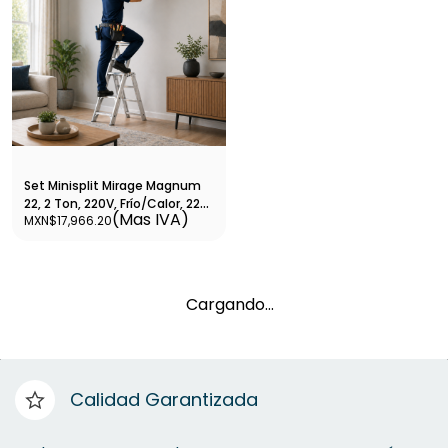
Set Minisplit Mirage Magnum
22, 2 Ton, 220V, Frío/Calor, 22
(Mas IVA)
MXN$17,966.20
SEER, 24,000 BTU, R410A,
Tubería 3/8 - 5/8 Con
Instalación Básica-
SETCMC261V-IN
Cargando…
Calidad Garantizada