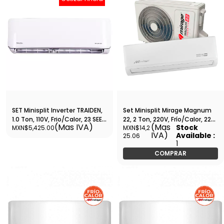
SET Minisplit Inverter TRAIDEN,
Set Minisplit Mirage Magnum
1.0 Ton, 110V, Frio/Calor, 23 SEER,
22, 2 Ton, 220V, Frío/Calor, 22
(Mas IVA)
(Mas
Stock
MXN$5,425.00
MXN$14,2
WI-FI Incluido - SETCMTHI121M
SEER, 24,000 BTU, R410A,
IVA)
Available :
25.06
Tubería 3/8 - 5/8 -
1
SETCMC261V
COMPRAR