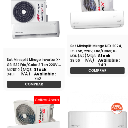
Set Minisplit Mirage NEX 2024,
1.5 Ton, 220V, Frio/Calor, R-
(Mas
Stock
MXN$6,7
410A, Tubería 1/2 1/4 -
IVA)
Set Minisplit Mirage Inverter X-
Available :
38.56
SETCHC181T
749
G3, R32 Frio/Calor 2 Ton 220V -
(Mas
Stock
MXN$10,
SETCMC261X
COMPRAR
IVA)
Available :
341.11
752
COMPRAR
Cotizar Ahora