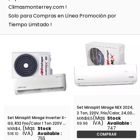
Climasmonterrey.com !
Solo para Compras en Línea Promoción por
Tiempo Limitado !
Set Minisplit Mirage NEX 2024,
2 Ton, 220V, Frío/Calor, 24,000
(Mas
Set Minisplit Mirage Inverter X-
Stock
MXN$8,5
BTU, R410A, Tubería 5/8 1/4 -
IVA)
Available :
G3, R32 Frio/Calor 1 Ton 220V -
69.96
SETCHC261T
(Mas
747
Stock
MXN$4,
SETCMC121X
IVA)
Available :
518.10
COMPRAR
755