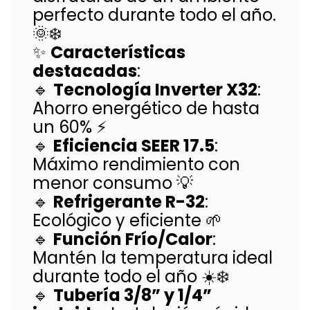
perfecto durante todo el año.
🌞❄️
✨
Características
destacadas
:
🔹
Tecnología Inverter X32
:
Ahorro energético de hasta
un 60% ⚡
🔹
Eficiencia SEER 17.5
:
Máximo rendimiento con
menor consumo 💡
🔹
Refrigerante R-32
:
Ecológico y eficiente 🌱
🔹
Función Frío/Calor
:
Mantén la temperatura ideal
durante todo el año ☀️❄️
🔹
Tubería 3/8” y 1/4”