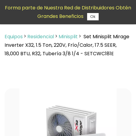
Saltar al
Forma parte de Nuestra Red de Distribuidores Obtén
contenido
Grandes Beneficios
principal
Ok
Equipos
Residencial
Minisplit
Set Minisplit Mirage
Inverter X32, 1.5 Ton, 220V, Frío/Calor, 17.5 SEER,
18,000 BTU, R32, Tubería 3/8 1/4 - SETCWC181E