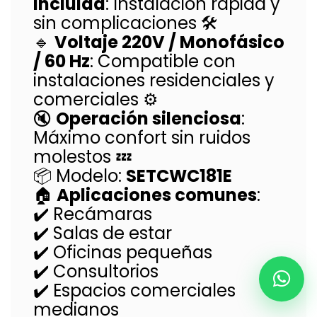
incluida
: Instalación rápida y
sin complicaciones 🛠️
🔹
Voltaje 220V / Monofásico
/ 60 Hz
: Compatible con
instalaciones residenciales y
comerciales ⚙️
🔇
Operación silenciosa
:
Máximo confort sin ruidos
molestos 💤
📦 Modelo:
SETCWC181E
🏠
Aplicaciones comunes
:
✔️ Recámaras
✔️ Salas de estar
✔️ Oficinas pequeñas
✔️ Consultorios
✔️ Espacios comerciales
medianos