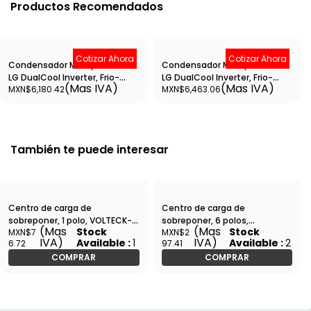
Productos Recomendados
Cotizar Ahora
Cotizar Ahora
Condensador Minisplit Smart
Condensador Minisplit Smart
LG DualCool Inverter, Frio-
LG DualCool Inverter, Frio-
(Mas IVA)
(Mas IVA)
MXN$6,180.42
MXN$6,463.06
Calor, 1 TON , 220V, 17.5 SEER -
Calor, 1 TON, 110V, 18.5 SEER -
CVM122H9
CVM121H9
También te puede interesar
Centro de carga de
Centro de carga de
sobreponer, 1 polo, VOLTECK-
sobreponer, 6 polos,
(Mas
(Mas
Stock
Stock
MXN$7
MXN$2
CCS-1 / 47193
VOLTECK-CCS-6 / 47332
IVA)
IVA)
Available :
1
Available :
2
6.72
97.41
COMPRAR
COMPRAR