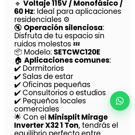
🔹
Voltaje 115V / Monofásico /
60 Hz
: Ideal para aplicaciones
residenciales ⚙️
🔇
Operación silenciosa
:
Disfruta de tu espacio sin
ruidos molestos 💤
📦 Modelo:
SETCWC120E
🏠
Aplicaciones comunes
:
✔️ Dormitorios
✔️ Salas de estar
✔️ Oficinas pequeñas
✔️ Consultorios o estudios
✔️ Pequeños locales
comerciales
🌟 Con el
Minisplit Mirage
Inverter X32 1 Ton
, tendrás el
equilibrio perfecto entre