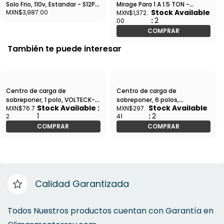
Solo Frio, 110v, Estandar - S12P-
Mirage Para 1 A 1.5 TON -
Stock Available
MXN$3,987.00
MXN$1,372.
ECF12O
MLC085E
:
2
00
COMPRAR
También te puede interesar
Centro de carga de
Centro de carga de
sobreponer, 1 polo, VOLTECK-
sobreponer, 6 polos,
Stock Available :
Stock Available
MXN$76.7
MXN$297.
CCS-1 / 47193
VOLTECK-CCS-6 / 47332
1
:
2
2
41
COMPRAR
COMPRAR
Calidad Garantizada
Todos Nuestros productos cuentan con Garantía en