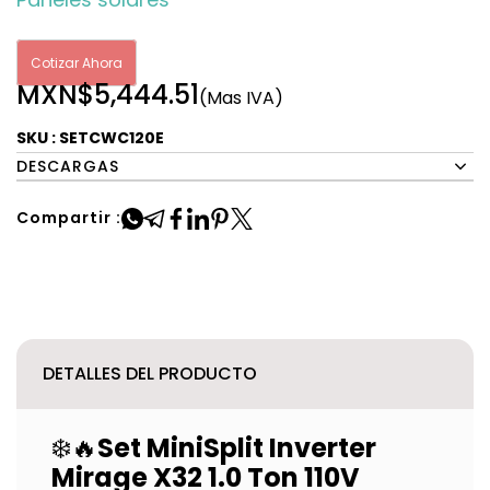
Cotizar Ahora
MXN$5,444.51
(Mas IVA)
SKU : SETCWC120E
DESCARGAS
Compartir :
DETALLES DEL PRODUCTO
❄️🔥
Set MiniSplit Inverter
Mirage X32 1.0 Ton 110V