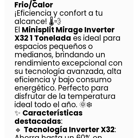
Frio/Calor
¡Eficiencia y confort a tu
alcance! 🌡️💨
El
Minisplit Mirage Inverter
X32 1 Tonelada
es ideal para
espacios pequeños o
medianos, brindando un
rendimiento excepcional con
su tecnología avanzada, alta
eficiencia y bajo consumo
energético. Perfecto para
disfrutar de la temperatura
ideal todo el año. 🌞❄️
✨
Características
destacadas
:
🔹
Tecnología Inverter X32
:
Ahorra hasta un 60% en