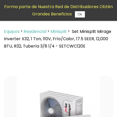
Saltar al
Forma parte de Nuestra Red de Distribuidores Obtén
contenido
Grandes Beneficios
principal
Ok
Equipos
Residencial
Minisplit
Set Minisplit Mirage
Inverter X32, 1 Ton, 110V, Frío/Calor, 17.5 SEER, 12,000
BTU, R32, Tubería 3/8 1/4 - SETCWC120E